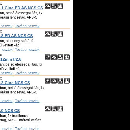
ix
1 Cine ED AS NCS CS
n, belső élességállítás, fix
zórású lencsetag, APS-C
 tesztek
|
További tesztek
ix
.8 ED AS NCS CS
ban, alacsony szórású
 vetített kép
 tesztek
|
További tesztek
ix
 12mm f/2.8
n, belső élességállítás, fix
ű vetített kép
 tesztek
|
További tesztek
ix
2 Cine NCS CS
an, belső élességállítás, fix
zórású lencsetag, APS-C
 tesztek
|
További tesztek
.0 NCS CS
an, fix frontlencse,
tag, APS-C méretű vetített
 tesztek
|
További tesztek