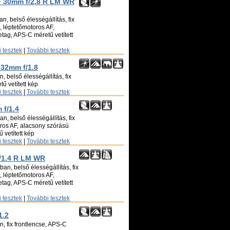
XF 30mm f/2.8 R LM WR
n, belső élességállítás, fix
ó, léptetőmotoros AF,
tag, APS-C méretű vetített
 tesztek
|
További tesztek
 32mm f/1.8
, belső élességállítás, fix
ű vetített kép
 tesztek
|
További tesztek
 f/1.4
n, belső élességállítás, fix
oros AF, alacsony szórású
 vetített kép
 tesztek
|
További tesztek
f/1.4 R LM WR
an, belső élességállítás, fix
ó, léptetőmotoros AF,
tag, APS-C méretű vetített
 tesztek
|
További tesztek
1.2
, fix frontlencse, APS-C