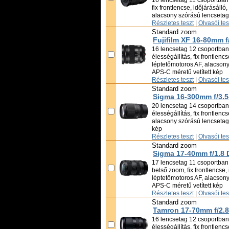
16 lencsetag 11 csoportban,
fix frontlencse, időjárásálló
alacsony szórású lencsetag
Részletes teszt
|
Olvasói te
Standard zoom
Fujifilm XF 16-80mm 
16 lencsetag 12 csoportban,
élességállítás, fix frontlencs
léptetőmotoros AF, alacsony
APS-C méretű vetített kép
Részletes teszt
|
Olvasói te
Standard zoom
Sigma 16-300mm f/3.5
20 lencsetag 14 csoportban,
élességállítás, fix frontlenc
alacsony szórású lencsetag,
kép
Részletes teszt
|
Olvasói te
Standard zoom
Sigma 17-40mm f/1.8 
17 lencsetag 11 csoportban,
belső zoom, fix frontlencse, 
léptetőmotoros AF, alacsony
APS-C méretű vetített kép
Részletes teszt
|
Olvasói te
Standard zoom
Tamron 17-70mm f/2.8 
16 lencsetag 12 csoportban,
élességállítás, fix frontlencs