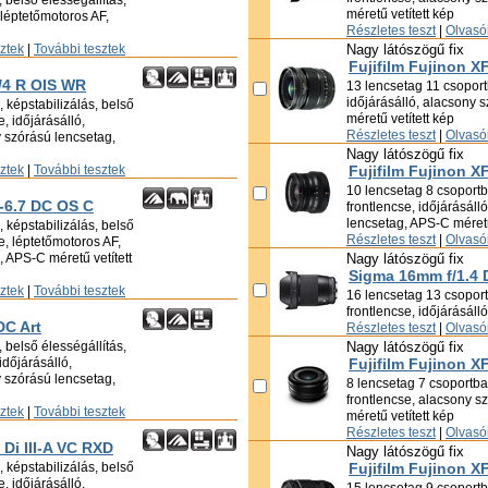
 belső élességállítás,
méretű vetített kép
, léptetőmotoros AF,
Részletes teszt
|
Olvasói
sztek
|
További tesztek
Nagy látószögű fix
Fujifilm Fujinon 
f/4 R OIS WR
13 lencsetag 11 csoportb
időjárásálló, alacsony 
 képstabilizálás, belső
méretű vetített kép
e, időjárásálló,
Részletes teszt
|
Olvasói
 szórású lencsetag,
Nagy látószögű fix
sztek
|
További tesztek
Fujifilm Fujinon X
10 lencsetag 8 csoportba
-6.7 DC OS C
frontlencse, időjárásáll
lencsetag, APS-C méretű
 képstabilizálás, belső
Részletes teszt
|
Olvasói
se, léptetőmotoros AF,
 APS-C méretű vetített
Nagy látószögű fix
Sigma 16mm f/1.4
sztek
|
További tesztek
16 lencsetag 13 csoportb
frontlencse, időjárásáll
DC Art
Részletes teszt
|
Olvasói
 belső élességállítás,
Nagy látószögű fix
időjárásálló,
Fujifilm Fujinon 
 szórású lencsetag,
8 lencsetag 7 csoportban
frontlencse, alacsony s
sztek
|
További tesztek
méretű vetített kép
Részletes teszt
|
Olvasói
Di III-A VC RXD
Nagy látószögű fix
 képstabilizálás, belső
Fujifilm Fujinon 
e, időjárásálló,