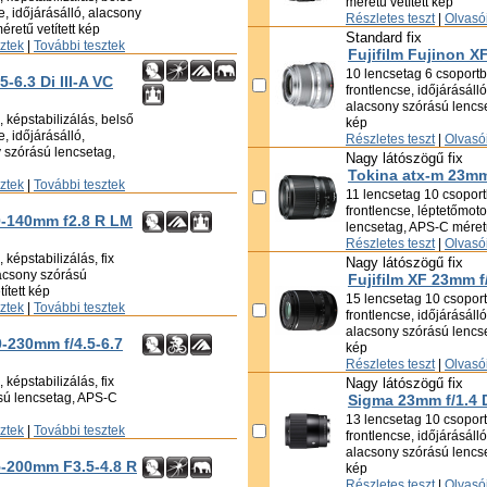
méretű vetített kép
se, időjárásálló, alacsony
Részletes teszt
|
Olvasói
retű vetített kép
Standard fix
sztek
|
További tesztek
Fujifilm Fujinon 
10 lencsetag 6 csoportba
-6.3 Di III-A VC
frontlencse, időjárásáll
alacsony szórású lencse
 képstabilizálás, belső
kép
e, időjárásálló,
Részletes teszt
|
Olvasói
 szórású lencsetag,
Nagy látószögű fix
Tokina atx-m 23mm
sztek
|
További tesztek
11 lencsetag 10 csoportb
frontlencse, léptetőmot
50-140mm f2.8 R LM
lencsetag, APS-C méretű
Részletes teszt
|
Olvasói
képstabilizálás, fix
Nagy látószögű fix
lacsony szórású
Fujifilm XF 23mm 
ített kép
15 lencsetag 10 csoportb
sztek
|
További tesztek
frontlencse, időjárásáll
alacsony szórású lencse
0-230mm f/4.5-6.7
kép
Részletes teszt
|
Olvasói
képstabilizálás, fix
Nagy látószögű fix
ású lencsetag, APS-C
Sigma 23mm f/1.4
13 lencsetag 10 csoportb
sztek
|
További tesztek
frontlencse, időjárásáll
alacsony szórású lencse
5-200mm F3.5-4.8 R
kép
Részletes teszt
|
Olvasói