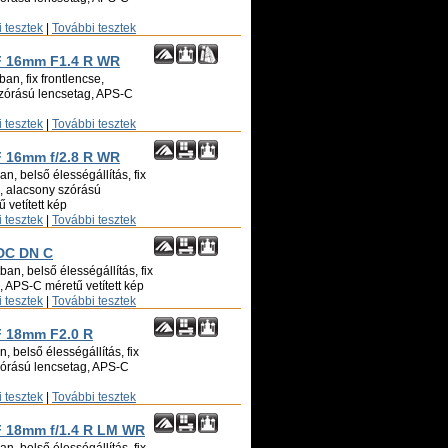
 tesztek
|
További tesztek
XF 16mm F1.4 R WR
an, fix frontlencse,
szórású lencsetag, APS-C
 tesztek
|
További tesztek
F 16mm f/2.8 R WR
n, belső élességállítás, fix
ó, alacsony szórású
 vetített kép
 tesztek
|
További tesztek
 DC DN C
an, belső élességállítás, fix
ó, APS-C méretű vetített kép
 tesztek
|
További tesztek
XF 18mm F2.0 R
, belső élességállítás, fix
zórású lencsetag, APS-C
 tesztek
|
További tesztek
XF 18mm f/1.4 R LM WR