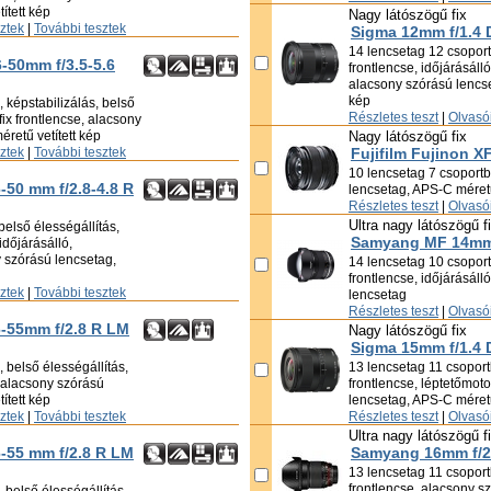
ített kép
Nagy látószögű fix
sztek
|
További tesztek
Sigma 12mm f/1.4 
14 lencsetag 12 csoportb
6-50mm f/3.5-5.6
frontlencse, időjárásáll
alacsony szórású lencse
kép
 képstabilizálás, belső
Részletes teszt
|
Olvasói
fix frontlencse, alacsony
retű vetített kép
Nagy látószögű fix
sztek
|
További tesztek
Fujifilm Fujinon 
10 lencsetag 7 csoport
6-50 mm f/2.8-4.8 R
lencsetag, APS-C méretű
Részletes teszt
|
Olvasói
Ultra nagy látószögű f
belső élességállítás,
Samyang MF 14mm 
időjárásálló,
 szórású lencsetag,
14 lencsetag 10 csoportb
frontlencse, időjárásáll
sztek
|
További tesztek
lencsetag
Részletes teszt
|
Olvasói
6-55mm f/2.8 R LM
Nagy látószögű fix
Sigma 15mm f/1.4 
 belső élességállítás,
13 lencsetag 11 csoportb
ó, alacsony szórású
frontlencse, léptetőmot
ített kép
lencsetag, APS-C méretű
sztek
|
További tesztek
Részletes teszt
|
Olvasói
Ultra nagy látószögű f
6-55 mm f/2.8 R LM
Samyang 16mm f/2
13 lencsetag 11 csoportb
frontlencse, alacsony s