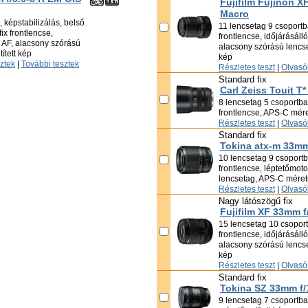
Fujifilm Fujinon 
Macro
 képstabilizálás, belső
11 lencsetag 9 csoportba
ix frontlencse,
frontlencse, időjárásáll
s AF, alacsony szórású
alacsony szórású lencse
ített kép
kép
sztek
|
További tesztek
Részletes teszt
|
Olvasói
Standard fix
Carl Zeiss Touit T*
8 lencsetag 5 csoportban
frontlencse, APS-C méret
Részletes teszt
|
Olvasói
Standard fix
Tokina atx-m 33mm
10 lencsetag 9 csoportba
frontlencse, léptetőmot
lencsetag, APS-C méretű
Részletes teszt
|
Olvasói
Nagy látószögű fix
Fujifilm XF 33mm 
15 lencsetag 10 csoportb
frontlencse, időjárásáll
alacsony szórású lencse
kép
Részletes teszt
|
Olvasói
Standard fix
Tokina SZ 33mm f/
9 lencsetag 7 csoportban