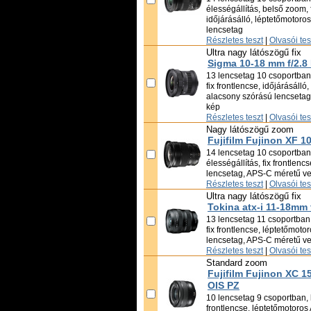
élességállítás, belső zoom, f
időjárásálló, léptetőmotoro
lencsetag
Részletes teszt
|
Olvasói te
Ultra nagy látószögű fix
Sigma 10-18 mm f/2.8
13 lencsetag 10 csoportban,
fix frontlencse, időjárásálló
alacsony szórású lencsetag,
kép
Részletes teszt
|
Olvasói te
Nagy látószögű zoom
Fujifilm Fujinon XF 1
14 lencsetag 10 csoportban,
élességállítás, fix frontlen
lencsetag, APS-C méretű vet
Részletes teszt
|
Olvasói te
Ultra nagy látószögű fix
Tokina atx-i 11-18mm 
13 lencsetag 11 csoportban,
fix frontlencse, léptetőmoto
lencsetag, APS-C méretű vet
Részletes teszt
|
Olvasói te
Standard zoom
Fujifilm Fujinon XC 1
OIS PZ
10 lencsetag 9 csoportban, k
frontlencse, léptetőmotoros