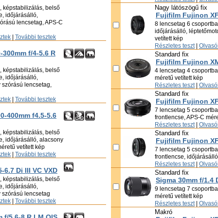
Nagy látószögű fix
 képstabilizálás, belső
Fujifilm Fujinon X
e, időjárásálló,
zórású lencsetag, APS-C
8 lencsetag 6 csoportban
időjárásálló, léptetőmo
sztek
|
További tesztek
vetített kép
Részletes teszt
|
Olvasói
0-300mm f/4-5.6 R
Standard fix
Fujifilm Fujinon X
 képstabilizálás, belső
4 lencsetag 4 csoportban
e, időjárásálló,
méretű vetített kép
 szórású lencsetag,
Részletes teszt
|
Olvasói
Standard fix
sztek
|
További tesztek
Fujifilm Fujinon 
7 lencsetag 5 csoportban
00-400mm f4.5-5.6
frontlencse, APS-C méret
Részletes teszt
|
Olvasói
 képstabilizálás, belső
Standard fix
se, időjárásálló, alacsony
Fujifilm Fujinon X
retű vetített kép
7 lencsetag 5 csoportban
sztek
|
További tesztek
frontlencse, időjárásáll
Részletes teszt
|
Olvasói
6.7 Di III VC VXD
Standard fix
 képstabilizálás, belső
Sigma 30mm f/1.4
e, időjárásálló,
9 lencsetag 7 csoportban
y szórású lencsetag
méretű vetített kép
sztek
|
További tesztek
Részletes teszt
|
Olvasói
Makró
 f/5.6-8 R LM OIS