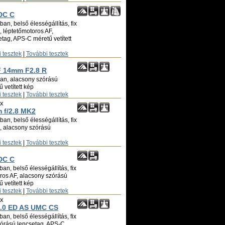
DC C
an, belső élességállítás, fix
ó, léptetőmotoros AF,
tag, APS-C méretű vetített
 tesztek
|
További tesztek
XF 14mm F2.8 R
ban, alacsony szórású
 vetített kép
 tesztek
|
További tesztek
ix
f/2.8 MK2
an, belső élességállítás, fix
ó, alacsony szórású
 tesztek
|
További tesztek
DC C
an, belső élességállítás, fix
oros AF, alacsony szórású
 vetített kép
 tesztek
|
További tesztek
ix
.0 ED AS UMC CS
an, belső élességállítás, fix
zórású lencsetag, APS-C