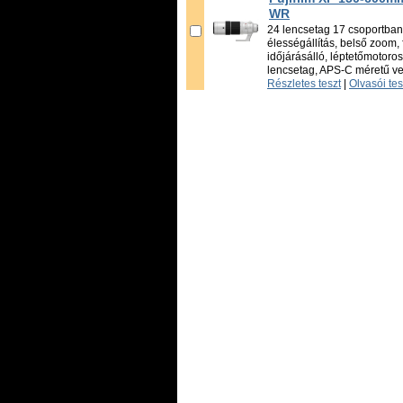
WR
24 lencsetag 17 csoportban,
élességállítás, belső zoom, f
időjárásálló, léptetőmotoro
lencsetag, APS-C méretű vet
Részletes teszt
|
Olvasói te