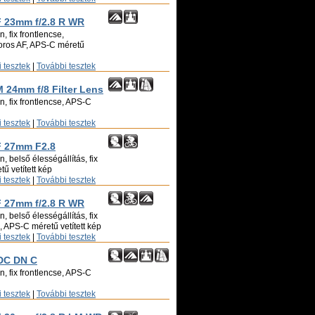
F 23mm f/2.8 R WR
, fix frontlencse,
toros AF, APS-C méretű
 tesztek
|
További tesztek
M 24mm f/8 Filter Lens
, fix frontlencse, APS-C
 tesztek
|
További tesztek
XF 27mm F2.8
, belső élességállítás, fix
ű vetített kép
 tesztek
|
További tesztek
F 27mm f/2.8 R WR
, belső élességállítás, fix
ó, APS-C méretű vetített kép
 tesztek
|
További tesztek
 DC DN C
, fix frontlencse, APS-C
 tesztek
|
További tesztek