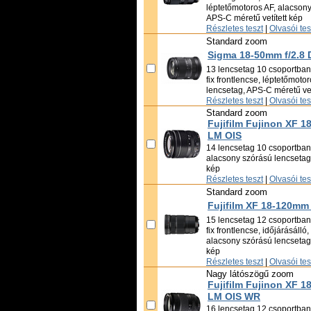
léptetőmotoros AF, alacsony
APS-C méretű vetített kép
Részletes teszt
|
Olvasói te
Standard zoom
Sigma 18-50mm f/2.8 
13 lencsetag 10 csoportban,
fix frontlencse, léptetőmoto
lencsetag, APS-C méretű vet
Részletes teszt
|
Olvasói te
Standard zoom
Fujifilm Fujinon XF 1
LM OIS
14 lencsetag 10 csoportban,
alacsony szórású lencsetag,
kép
Részletes teszt
|
Olvasói te
Standard zoom
Fujifilm XF 18-120mm
15 lencsetag 12 csoportban,
fix frontlencse, időjárásálló
alacsony szórású lencsetag,
kép
Részletes teszt
|
Olvasói te
Nagy látószögű zoom
Fujifilm Fujinon XF 1
LM OIS WR
16 lencsetag 12 csoportban,