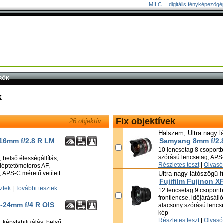
MILC
digitális fényképezõgé
RŐK
k
Fix objektívek
26 objektív
Halszem, Ultra nagy l
-16mm f/2.8 R LM
Samyang 8mm f/2.
10 lencsetag 8 csoportba
szórású lencsetag, APS-
 belső élességállítás,
Részletes teszt
|
Olvasói
, léptetőmotoros AF,
 APS-C méretű vetített
Ultra nagy látószögű f
Fujifilm Fujinon X
sztek
|
További tesztek
12 lencsetag 9 csoportba
frontlencse, időjárásáll
0-24mm f/4 R OIS
alacsony szórású lencse
kép
Részletes teszt
|
Olvasói
 képstabilizálás, belső