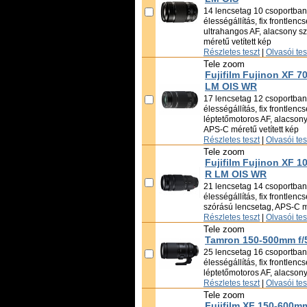
14 lencsetag 10 csoportban,
élességállítás, fix frontlencs
ultrahangos AF, alacsony s
méretű vetített kép
Részletes teszt
|
Olvasói te
Tele zoom
Fujifilm Fujinon XF 7
LM OIS WR
17 lencsetag 12 csoportban,
élességállítás, fix frontlencs
léptetőmotoros AF, alacsony
APS-C méretű vetített kép
Részletes teszt
|
Olvasói te
Tele zoom
Fujifilm Fujinon XF 1
R LM OIS WR
21 lencsetag 14 csoportban,
élességállítás, fix frontlenc
szórású lencsetag, APS-C mé
Részletes teszt
|
Olvasói te
Tele zoom
Tamron 150-500mm f/5-
25 lencsetag 16 csoportban,
élességállítás, fix frontlencs
léptetőmotoros AF, alacson
Részletes teszt
|
Olvasói te
Tele zoom
Fujifilm XF 150-600mm