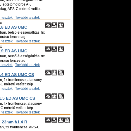
n, belső élességállítás, fix
ó, léptetőmotoros AF,
tag, APS-C méretű vetített
 tesztek
|
További tesztek
ix
.8 ED AS UMC
an, belső élességállítás, fix
zórású lencsetag
 tesztek
|
További tesztek
ix
.9 ED AS UMC
an, belső élességállítás, fix
zórású lencsetag
 tesztek
|
További tesztek
.4 ED AS UMC CS
, fix frontlencse, alacsony
C méretű vetített kép
 tesztek
|
További tesztek
.5 ED AS UMC CS
, fix frontlencse, alacsony
C méretű vetített kép
 tesztek
|
További tesztek
F 23mm f/1.4 R
an, fix frontlencse, APS-C