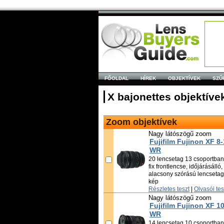
FŐOLDAL
HÍREK
OBJEKTÍVEK
SZŰ
X bajonettes objektíve
Zoom objektívek
Nagy látószögű zoom
Fujifilm Fujinon XF 8
WR
20 lencsetag 13 csoportban,
fix frontlencse, időjárásálló
alacsony szórású lencsetag,
kép
Részletes teszt
|
Olvasói te
Nagy látószögű zoom
Fujifilm Fujinon XF 1
WR
14 lencsetag 10 csoportban,