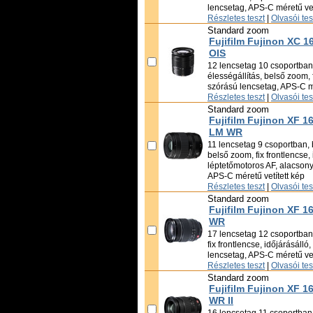
lencsetag, APS-C méretű vet
Részletes teszt
|
Olvasói te
Standard zoom
Fujifilm Fujinon XC 1
OIS
12 lencsetag 10 csoportban,
élességállítás, belső zoom, 
szórású lencsetag, APS-C mé
Részletes teszt
|
Olvasói te
Standard zoom
Fujifilm Fujinon XF 1
LM WR
11 lencsetag 9 csoportban, 
belső zoom, fix frontlencse, 
léptetőmotoros AF, alacsony
APS-C méretű vetített kép
Részletes teszt
|
Olvasói te
Standard zoom
Fujifilm Fujinon XF 1
WR
17 lencsetag 12 csoportban,
fix frontlencse, időjárásáll
lencsetag, APS-C méretű vet
Részletes teszt
|
Olvasói te
Standard zoom
Fujifilm Fujinon XF 1
WR II