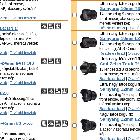
Ultra nagy látószögű f
ix frontlencse,
Samyang 10mm T3.
s AF, alacsony szórású
14 lencsetag 9 csoportba
sztek
|
További tesztek
frontlencse, alacsony s
méretű vetített kép
 DC DN C
Részletes teszt
|
Olvasói
Ultra nagy látószögű f
 belső élességállítás,
Samyang 10mm f/2
, léptetőmotoros AF,
 APS-C méretű vetített
14 lencsetag 9 csoport
lencsetag, APS-C méretű
sztek
|
További tesztek
Részletes teszt
|
Olvasói
Ultra nagy látószögű f
0-24mm f/4 R OIS
Carl Zeiss Touit T*
 képstabilizálás, belső
11 lencsetag 8 csoportba
cse, alacsony szórású
frontlencse, APS-C méret
ített kép
Részletes teszt
|
Olvasói
sztek
|
További tesztek
Ultra nagy látószögű f
Samyang 12mm T2.
f/2.8
12 lencsetag 10 csoportb
 belső élességállítás,
frontlencse, alacsony s
ros AF, alacsony szórású
méretű vetített kép
ített kép
Részletes teszt
|
Olvasói
sztek
|
További tesztek
Nagy látószögű fix
Samyang 12mm f/2
5-45mm f/3.5-5.6
12 lencsetag 10 csoportb
alacsony szórású lencse
épstabilizálás, fix
kép
 AF, alacsony szórású
Részletes teszt
|
Olvasói