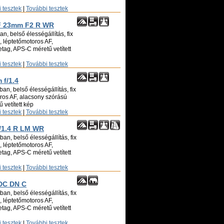
 tesztek
|
További tesztek
XF 23mm F2 R WR
n, belső élességállítás, fix
ó, léptetőmotoros AF,
tag, APS-C méretű vetített
 tesztek
|
További tesztek
 f/1.4
an, belső élességállítás, fix
oros AF, alacsony szórású
 vetített kép
 tesztek
|
További tesztek
f/1.4 R LM WR
an, belső élességállítás, fix
ó, léptetőmotoros AF,
tag, APS-C méretű vetített
 tesztek
|
További tesztek
 DC DN C
an, belső élességállítás, fix
ó, léptetőmotoros AF,
tag, APS-C méretű vetített
 tesztek
|
További tesztek