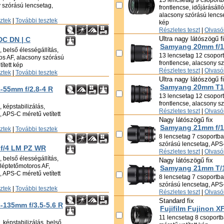
15 lencsetag 9 csoportba
 szórású lencsetag,
frontlencse, időjárásáll
alacsony szórású lencse
sztek
|
További tesztek
kép
Részletes teszt
|
Olvasói
Ultra nagy látószögű f
DC DN | C
Samyang 20mm f/1
 belső élességállítás,
13 lencsetag 12 csoportb
ros AF, alacsony szórású
frontlencse, alacsony s
ített kép
Részletes teszt
|
Olvasói
sztek
|
További tesztek
Ultra nagy látószögű f
Samyang 20mm T1
8-55mm f/2.8-4 R
13 lencsetag 12 csoportb
frontlencse, alacsony s
 képstabilizálás,
Részletes teszt
|
Olvasói
 APS-C méretű vetített
Nagy látószögű fix
Samyang 21mm f/1
sztek
|
További tesztek
8 lencsetag 7 csoportban
szórású lencsetag, APS-
 f/4 LM PZ WR
Részletes teszt
|
Olvasói
 belső élességállítás,
Nagy látószögű fix
, léptetőmotoros AF,
Samyang 21mm T/1
 APS-C méretű vetített
8 lencsetag 7 csoportban
szórású lencsetag, APS-
sztek
|
További tesztek
Részletes teszt
|
Olvasói
Standard fix
8-135mm f/3.5-5.6 R
Fujifilm Fujinon X
11 lencsetag 8 csoportb
 képstabilizálás, belső