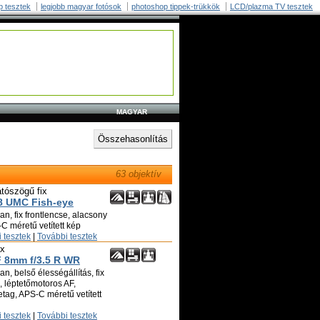
p tesztek
legjobb magyar fotósok
photoshop tippek-trükkök
LCD/plazma TV tesztek
MAGYAR
63 objektív
átószögű fix
8 UMC Fish-eye
n, fix frontlencse, alacsony
C méretű vetített kép
 tesztek
|
További tesztek
ix
F 8mm f/3.5 R WR
n, belső élességállítás, fix
ó, léptetőmotoros AF,
tag, APS-C méretű vetített
 tesztek
|
További tesztek