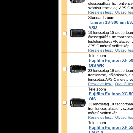
élességállítás, fix frontlenc
szórású lencsetag, APS-C mé
Részletes teszt
|
Olvasói te
Standard zoom
Tamron 18-300mm f/3.5
VXD
19 lencsetag 15 csoportban,
élességállítás, fix frontlencs
léptetőmotoros AF, alacsony
APS-C méretű vetített kép
Részletes teszt
|
Olvasói te
Tele zoom
Fujifilm Fujinon XF 
OIS WR
23 lencsetag 16 csoportban, 
frontlencse, időjárásálló, a
lencsetag, APS-C méretű vet
Részletes teszt
|
Olvasói te
Tele zoom
Fujifilm Fujinon XC 5
OIS
13 lencsetag 10 csoportban, 
frontlencse, alacsony szór
méretű vetített kép
Részletes teszt
|
Olvasói te
Tele zoom
Fujifilm Fujinon XF 5
LM OIS