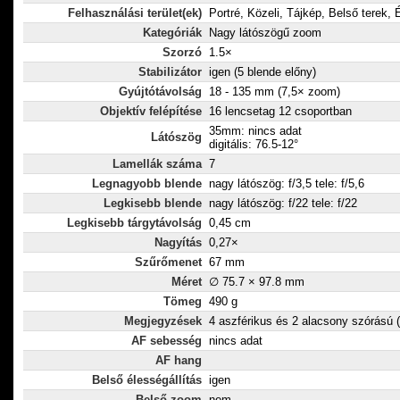
Felhasználási terület(ek)
Portré, Közeli, Tájkép, Belső terek, 
Kategóriák
Nagy látószögű zoom
Szorzó
1.5×
Stabilizátor
igen (5 blende előny)
Gyújtótávolság
18 - 135 mm (7,5× zoom)
Objektív felépítése
16 lencsetag 12 csoportban
35mm: nincs adat
Látószög
digitális: 76.5-12°
Lamellák száma
7
Legnagyobb blende
nagy látószög: f/3,5 tele: f/5,6
Legkisebb blende
nagy látószög: f/22 tele: f/22
Legkisebb tárgytávolság
0,45 cm
Nagyítás
0,27×
Szűrőmenet
67 mm
Méret
∅ 75.7 × 97.8 mm
Tömeg
490 g
Megjegyzések
4 aszférikus és 2 alacsony szórású 
AF sebesség
nincs adat
AF hang
Belső élességállítás
igen
Belső zoom
nem