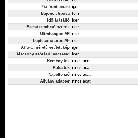
Fix frontlencse
igen
Bajonett típusa
fém
Időjárásálló
igen
Becsúsztatható szűrők
nem
Ultrahangos AF
nem
Léptetőmotoros AF
nem
APS-C méretű vetített kép
igen
Alacsony szórású lencsetag
igen
Kemény tok
nincs adat
Puha tok
nincs adat
Napellenző
nincs adat
Állvány adapter
nincs adat