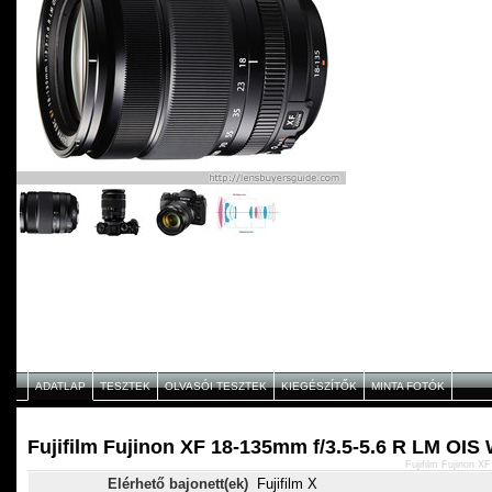
ADATLAP
TESZTEK
OLVASÓI TESZTEK
KIEGÉSZÍTŐK
MINTA FOTÓK
Fujifilm Fujinon XF 18-135mm f/3.5-5.6 R LM OIS
Fujifilm Fujinon 
Elérhető bajonett(ek)
Fujifilm X