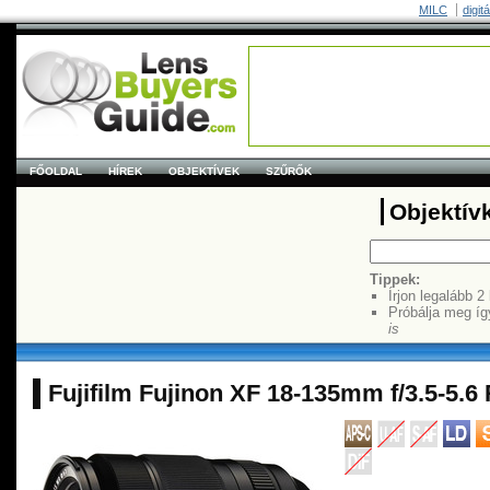
MILC
digit
FŐOLDAL
HÍREK
OBJEKTÍVEK
SZŰRŐK
Objektív
Tippek:
Írjon legalább 2
Próbálja meg íg
is
Fujifilm Fujinon XF 18-135mm f/3.5-5.