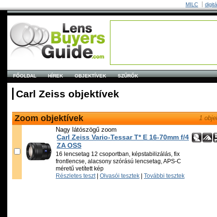
MILC
digit
FŐOLDAL
HÍREK
OBJEKTÍVEK
SZŰRŐK
Carl Zeiss objektívek
Zoom objektívek
1 obje
Nagy látószögű zoom
Carl Zeiss Vario-Tessar T* E 16-70mm f/4
ZA OSS
16 lencsetag 12 csoportban, képstabilizálás, fix
frontlencse, alacsony szórású lencsetag, APS-C
méretű vetített kép
Részletes teszt
|
Olvasói tesztek
|
További tesztek