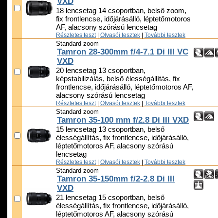
VXD
18 lencsetag 14 csoportban, belső zoom,
fix frontlencse, időjárásálló, léptetőmotoros
AF, alacsony szórású lencsetag
Részletes teszt
|
Olvasói tesztek
|
További tesztek
Standard zoom
Tamron 28-300mm f/4-7.1 Di III VC
VXD
20 lencsetag 13 csoportban,
képstabilizálás, belső élességállítás, fix
frontlencse, időjárásálló, léptetőmotoros AF,
alacsony szórású lencsetag
Részletes teszt
|
Olvasói tesztek
|
További tesztek
Standard zoom
Tamron 35-100 mm f/2.8 Di III VXD
15 lencsetag 13 csoportban, belső
élességállítás, fix frontlencse, időjárásálló,
léptetőmotoros AF, alacsony szórású
lencsetag
Részletes teszt
|
Olvasói tesztek
|
További tesztek
Standard zoom
Tamron 35-150mm f/2-2.8 Di III
VXD
21 lencsetag 15 csoportban, belső
élességállítás, fix frontlencse, időjárásálló,
léptetőmotoros AF, alacsony szórású