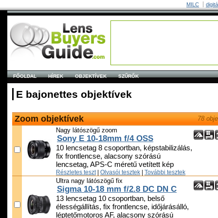
MILC
digit
FŐOLDAL
HÍREK
OBJEKTÍVEK
SZŰRŐK
E bajonettes objektívek
Zoom objektívek
78 obje
Nagy látószögű zoom
Sony E 10-18mm f/4 OSS
10 lencsetag 8 csoportban, képstabilizálás,
fix frontlencse, alacsony szórású
lencsetag, APS-C méretű vetített kép
Részletes teszt
|
Olvasói tesztek
|
További tesztek
Ultra nagy látószögű fix
Sigma 10-18 mm f/2.8 DC DN C
13 lencsetag 10 csoportban, belső
élességállítás, fix frontlencse, időjárásálló,
léptetőmotoros AF, alacsony szórású