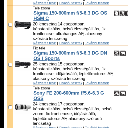
Részletes teszt
|
Olvasói tesztek
|
További tesztek
Tele zoom
Sigma 150-600mm f/5-6.3 DG OS
HSM C
20 lencsetag 14 csoportban,
képstabilizálás, belső élességállítás, fix
frontlencse, ultrahangos AF, alacsony
szórású lencsetag
Részletes teszt
|
Olvasói tesztek
|
További tesztek
Fix tele
Sigma 150-600mm f/5-6.3 DG DN
OS | Sports
25 lencsetag 15 csoportban,
képstabilizálás, belső élességállítás, fix
frontlencse, időjárásálló, léptetőmotoros AF,
alacsony szórású lencsetag
Részletes teszt
|
Olvasói tesztek
|
További tesztek
Tele zoom
Sony FE 200-600mm f/5.6-6.3 G
OSS
24 lencsetag 17 csoportban,
képstabilizálás, belső élességállítás, belső
zoom, fix frontlencse, időjárásálló,
léptetőmotoros AF, alacsony szórású
lencsetag
Részletes teszt
|
Olvasói tesztek
|
További tesztek