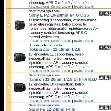
lencsetag, APS-C méretű vetített kép
Részletes teszt
|
Olvasói tesztek
|
További tesztek
Nagy látószögű zoom
Sony E PZ 10-20mm f/4 G OSS
11 lencsetag 8 csoportban, képstabilizálás,
belső élességállítás, belső zoom, fix
frontlencse, időjárásálló, léptetőmotoros AF,
alacsony szórású lencsetag, APS-C
méretű vetített kép
Részletes teszt
|
Olvasói tesztek
|
További tesztek
Ultra nagy látószögű fix
Tokina atx-i 11-18mm f/2.8
13 lencsetag 11 csoportban, belső
élességállítás, fix frontlencse,
léptetőmotoros AF, alacsony szórású
lencsetag, APS-C méretű vetített kép
Részletes teszt
|
Olvasói tesztek
|
További tesztek
Nagy látószögű zoom
Tamron 11-20mm f/2.8 Di III-A RXD
12 lencsetag 10 csoportban, belső
élességállítás, fix frontlencse,
léptetőmotoros AF, alacsony szórású
lencsetag, APS-C méretű vetített kép
Részletes teszt
|
Olvasói tesztek
|
További tesztek
Nagy látószögű zoom
Sony FE 12-24mm F4 G