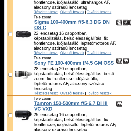
frontlencse, időjárásálló, ultrahangos AF,
alacsony szórású lencsetag
Részletes teszt
|
Olvasói tesztek
|
További tesztek
Tele zoom
Sigma 100-400mm f/5-6.3 DG DN
OS C
22 lencsetag 16 csoportban,
képstabilizálás, belső élességállítás, fix
frontlencse, időjárásálló, léptetőmotoros AF,
alacsony szórású lencsetag
Részletes teszt
|
Olvasói tesztek
|
További tesztek
Tele zoom
Sony FE 100-400mm f/4.5 GM OSS
28 lencsetag 20 csoportban,
képstabilizálás, belső élességállítás, belső
zoom, fix frontlencse, időjárásálló,
léptetőmotoros AF, alacsony szórású
lencsetag
Részletes teszt
|
Olvasói tesztek
|
További tesztek
Tele zoom
Tamron 150-500mm f/5-6.7 Di III
VC VXD
25 lencsetag 16 csoportban,
képstabilizálás, belső élességállítás, fix
frontlencse, időjárásálló, léptetőmotoros AF,
alacsony szórású lencsetag