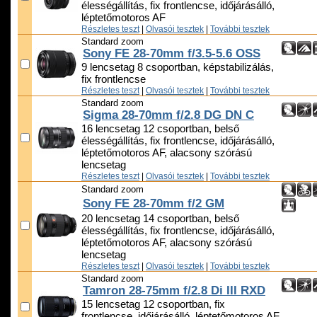
élességállítás, fix frontlencse, időjárásálló,
léptetőmotoros AF
Részletes teszt
|
Olvasói tesztek
|
További tesztek
Standard zoom
Sony FE 28-70mm f/3.5-5.6 OSS
9 lencsetag 8 csoportban, képstabilizálás,
fix frontlencse
Részletes teszt
|
Olvasói tesztek
|
További tesztek
Standard zoom
Sigma 28-70mm f/2.8 DG DN C
16 lencsetag 12 csoportban, belső
élességállítás, fix frontlencse, időjárásálló,
léptetőmotoros AF, alacsony szórású
lencsetag
Részletes teszt
|
Olvasói tesztek
|
További tesztek
Standard zoom
Sony FE 28-70mm f/2 GM
20 lencsetag 14 csoportban, belső
élességállítás, fix frontlencse, időjárásálló,
léptetőmotoros AF, alacsony szórású
lencsetag
Részletes teszt
|
Olvasói tesztek
|
További tesztek
Standard zoom
Tamron 28-75mm f/2.8 Di III RXD
15 lencsetag 12 csoportban, fix
frontlencse, időjárásálló, léptetőmotoros AF,