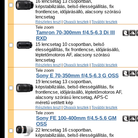
16 lencsetag 13 csoportban,
képstabilizálás, belső élességállítás, fix
frontlencse, időjárásálló, alacsony szórású
lencsetag
Részletes teszt
|
Olvasói tesztek
|
További tesztek
Tele zoom
Tamron 70-300mm f/4.5-6.3 Di III
RXD
15 lencsetag 10 csoportban, belső
élességállítás, fix frontlencse, időjárásálló,
léptetőmotoros AF, alacsony szórású
lencsetag
Részletes teszt
|
Olvasói tesztek
|
További tesztek
Tele zoom
Sony E 70-350mm f/4.5-6.3 G OSS
19 lencsetag 13 csoportban,
képstabilizálás, belső élességállítás, fix
frontlencse, időjárásálló, léptetőmotoros AF,
alacsony szórású lencsetag, APS-C
méretű vetített kép
Részletes teszt
|
Olvasói tesztek
|
További tesztek
Tele zoom
Sony FE 100-400mm f/4.5-5.6 GM
OSS
22 lencsetag 16 csoportban,
képstabilizálás, belső élességállítás, fix