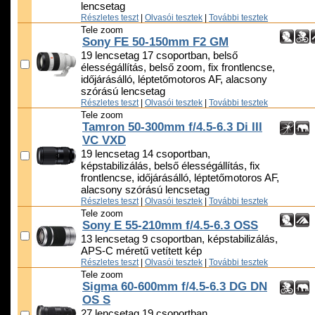
lencsetag
Részletes teszt
|
Olvasói tesztek
|
További tesztek
Tele zoom
Sony FE 50-150mm F2 GM
19 lencsetag 17 csoportban, belső
élességállítás, belső zoom, fix frontlencse,
időjárásálló, léptetőmotoros AF, alacsony
szórású lencsetag
Részletes teszt
|
Olvasói tesztek
|
További tesztek
Tele zoom
Tamron 50-300mm f/4.5-6.3 Di III
VC VXD
19 lencsetag 14 csoportban,
képstabilizálás, belső élességállítás, fix
frontlencse, időjárásálló, léptetőmotoros AF,
alacsony szórású lencsetag
Részletes teszt
|
Olvasói tesztek
|
További tesztek
Tele zoom
Sony E 55-210mm f/4.5-6.3 OSS
13 lencsetag 9 csoportban, képstabilizálás,
APS-C méretű vetített kép
Részletes teszt
|
Olvasói tesztek
|
További tesztek
Tele zoom
Sigma 60-600mm f/4.5-6.3 DG DN
OS S
27 lencsetag 19 csoportban,