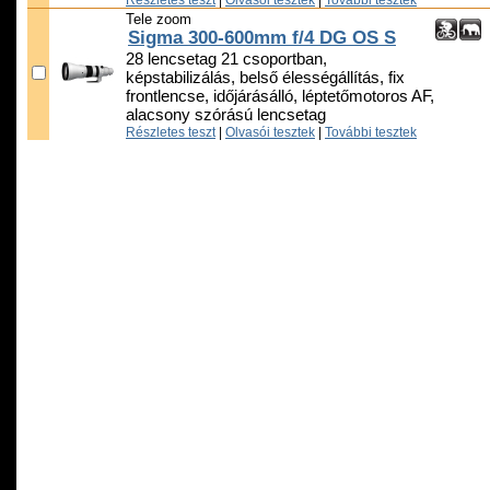
Tele zoom
Sigma 300-600mm f/4 DG OS S
28 lencsetag 21 csoportban,
képstabilizálás, belső élességállítás, fix
frontlencse, időjárásálló, léptetőmotoros AF,
alacsony szórású lencsetag
Részletes teszt
|
Olvasói tesztek
|
További tesztek