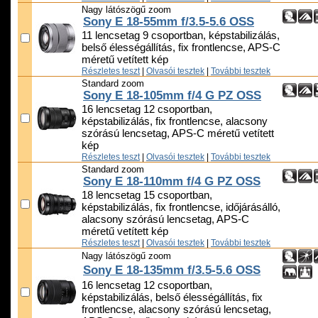
Nagy látószögű zoom
Sony E 18-55mm f/3.5-5.6 OSS
11 lencsetag 9 csoportban, képstabilizálás,
belső élességállítás, fix frontlencse, APS-C
méretű vetített kép
Részletes teszt
|
Olvasói tesztek
|
További tesztek
Standard zoom
Sony E 18-105mm f/4 G PZ OSS
16 lencsetag 12 csoportban,
képstabilizálás, fix frontlencse, alacsony
szórású lencsetag, APS-C méretű vetített
kép
Részletes teszt
|
Olvasói tesztek
|
További tesztek
Standard zoom
Sony E 18-110mm f/4 G PZ OSS
18 lencsetag 15 csoportban,
képstabilizálás, fix frontlencse, időjárásálló,
alacsony szórású lencsetag, APS-C
méretű vetített kép
Részletes teszt
|
Olvasói tesztek
|
További tesztek
Nagy látószögű zoom
Sony E 18-135mm f/3.5-5.6 OSS
16 lencsetag 12 csoportban,
képstabilizálás, belső élességállítás, fix
frontlencse, alacsony szórású lencsetag,