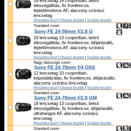
18 lencsetag 14 csoportban, belső
élességállítás, fix frontlencse,
léptetőmotoros AF, alacsony szórású
lencsetag
Részletes teszt
|
Olvasói tesztek
|
További tesztek
Standard zoom
Sony FE 24-50mm f/2.8 G
16 lencsetag 13 csoportban, belső
élességállítás, fix frontlencse, időjárásálló,
léptetőmotoros AF, alacsony szórású
lencsetag
Részletes teszt
|
Olvasói tesztek
|
További tesztek
Nagy látószögű zoom
Sony FE 24-70mm f/4 OSS
12 lencsetag 10 csoportban,
képstabilizálás, fix frontlencse, időjárásálló,
alacsony szórású lencsetag
Részletes teszt
|
Olvasói tesztek
|
További tesztek
Standard zoom
Sony FE 24-70mm f/2.8 GM
18 lencsetag 13 csoportban, belső
élességállítás, fix frontlencse, időjárásálló,
ultrahangos AF, alacsony szórású
lencsetag
Részletes teszt
|
Olvasói tesztek
|
További tesztek
Standard zoom