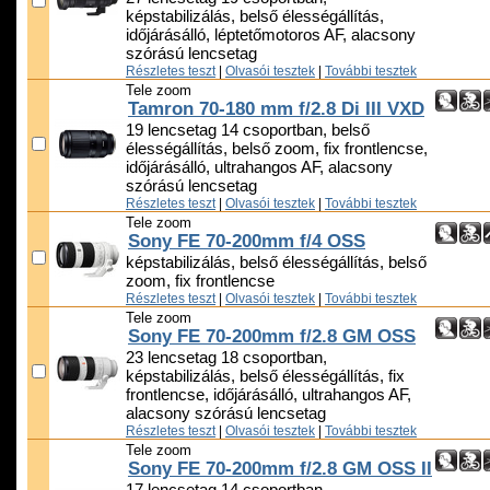
képstabilizálás, belső élességállítás,
időjárásálló, léptetőmotoros AF, alacsony
szórású lencsetag
Részletes teszt
|
Olvasói tesztek
|
További tesztek
Tele zoom
Tamron 70-180 mm f/2.8 Di III VXD
19 lencsetag 14 csoportban, belső
élességállítás, belső zoom, fix frontlencse,
időjárásálló, ultrahangos AF, alacsony
szórású lencsetag
Részletes teszt
|
Olvasói tesztek
|
További tesztek
Tele zoom
Sony FE 70-200mm f/4 OSS
képstabilizálás, belső élességállítás, belső
zoom, fix frontlencse
Részletes teszt
|
Olvasói tesztek
|
További tesztek
Tele zoom
Sony FE 70-200mm f/2.8 GM OSS
23 lencsetag 18 csoportban,
képstabilizálás, belső élességállítás, fix
frontlencse, időjárásálló, ultrahangos AF,
alacsony szórású lencsetag
Részletes teszt
|
Olvasói tesztek
|
További tesztek
Tele zoom
Sony FE 70-200mm f/2.8 GM OSS II