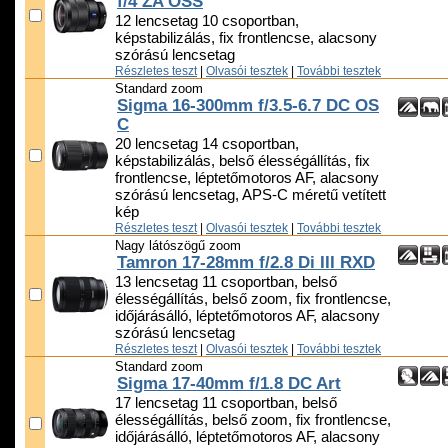
f/4 ZA OSS
12 lencsetag 10 csoportban,
képstabilizálás, fix frontlencse, alacsony
szórású lencsetag
Részletes teszt
|
Olvasói tesztek
|
További tesztek
Standard zoom
Sigma 16-300mm f/3.5-6.7 DC OS
C
20 lencsetag 14 csoportban,
képstabilizálás, belső élességállítás, fix
frontlencse, léptetőmotoros AF, alacsony
szórású lencsetag, APS-C méretű vetített
kép
Részletes teszt
|
Olvasói tesztek
|
További tesztek
Nagy látószögű zoom
Tamron 17-28mm f/2.8 Di III RXD
13 lencsetag 11 csoportban, belső
élességállítás, belső zoom, fix frontlencse,
időjárásálló, léptetőmotoros AF, alacsony
szórású lencsetag
Részletes teszt
|
Olvasói tesztek
|
További tesztek
Standard zoom
Sigma 17-40mm f/1.8 DC Art
17 lencsetag 11 csoportban, belső
élességállítás, belső zoom, fix frontlencse,
időjárásálló, léptetőmotoros AF, alacsony