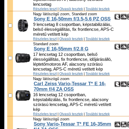
lencsetag
Részletes teszt
|
Olvasói tesztek
|
További tesztek
Nagy látószögű zoom, Standard zoom
Sony E 16-50mm f/3.5-5.6 PZ OSS
9 lencsetag 8 csoportban, képstabilizálás,
belső élességállítás, fix frontlencse, APS-C
méretű vetített kép
Részletes teszt
|
Olvasói tesztek
|
További tesztek
Standard zoom
Sony E 16-55mm f/2.8 G
17 lencsetag 12 csoportban, belső
élességállítás, fix frontlencse, időjárásálló,
léptetőmotoros AF, alacsony szórású
lencsetag, APS-C méretű vetített kép
Részletes teszt
|
Olvasói tesztek
|
További tesztek
Nagy látószögű zoom
Carl Zeiss Vario-Tessar T* E 16-
70mm f/4 ZA OSS
16 lencsetag 12 csoportban,
képstabilizálás, fix frontlencse, alacsony
szórású lencsetag, APS-C méretű vetített
kép
Részletes teszt
|
Olvasói tesztek
|
További tesztek
Nagy látószögű zoom
Sony Vario-Tessar T* FE 16-35mm