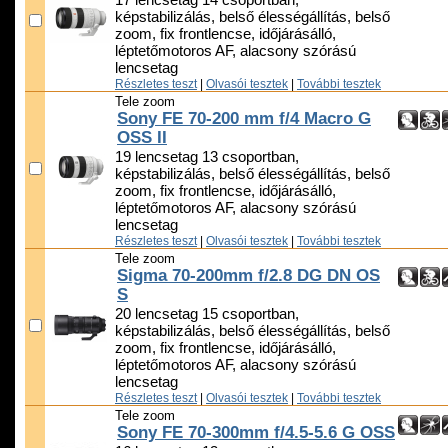
17 lencsetag 14 csoportban,
képstabilizálás, belső élességállítás, belső
zoom, fix frontlencse, időjárásálló,
léptetőmotoros AF, alacsony szórású
lencsetag
Részletes teszt
|
Olvasói tesztek
|
További tesztek
Tele zoom
Sony FE 70-200 mm f/4 Macro G
OSS II
19 lencsetag 13 csoportban,
képstabilizálás, belső élességállítás, belső
zoom, fix frontlencse, időjárásálló,
léptetőmotoros AF, alacsony szórású
lencsetag
Részletes teszt
|
Olvasói tesztek
|
További tesztek
Tele zoom
Sigma 70-200mm f/2.8 DG DN OS
S
20 lencsetag 15 csoportban,
képstabilizálás, belső élességállítás, belső
zoom, fix frontlencse, időjárásálló,
léptetőmotoros AF, alacsony szórású
lencsetag
Részletes teszt
|
Olvasói tesztek
|
További tesztek
Tele zoom
Sony FE 70-300mm f/4.5-5.6 G OSS