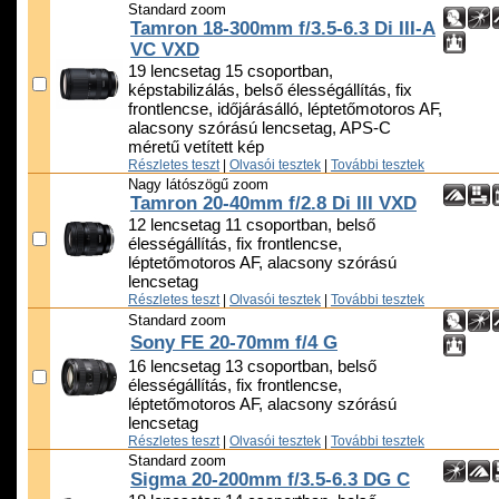
Standard zoom
Tamron 18-300mm f/3.5-6.3 Di III-A
VC VXD
19 lencsetag 15 csoportban,
képstabilizálás, belső élességállítás, fix
frontlencse, időjárásálló, léptetőmotoros AF,
alacsony szórású lencsetag, APS-C
méretű vetített kép
Részletes teszt
|
Olvasói tesztek
|
További tesztek
Nagy látószögű zoom
Tamron 20-40mm f/2.8 Di III VXD
12 lencsetag 11 csoportban, belső
élességállítás, fix frontlencse,
léptetőmotoros AF, alacsony szórású
lencsetag
Részletes teszt
|
Olvasói tesztek
|
További tesztek
Standard zoom
Sony FE 20-70mm f/4 G
16 lencsetag 13 csoportban, belső
élességállítás, fix frontlencse,
léptetőmotoros AF, alacsony szórású
lencsetag
Részletes teszt
|
Olvasói tesztek
|
További tesztek
Standard zoom
Sigma 20-200mm f/3.5-6.3 DG C