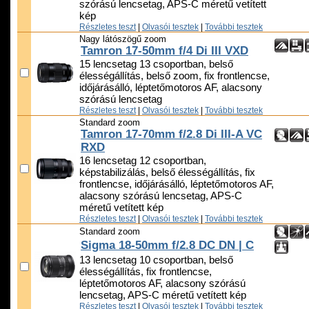
szórású lencsetag, APS-C méretű vetített
kép
Részletes teszt
|
Olvasói tesztek
|
További tesztek
Nagy látószögű zoom
Tamron 17-50mm f/4 Di III VXD
15 lencsetag 13 csoportban, belső
élességállítás, belső zoom, fix frontlencse,
időjárásálló, léptetőmotoros AF, alacsony
szórású lencsetag
Részletes teszt
|
Olvasói tesztek
|
További tesztek
Standard zoom
Tamron 17-70mm f/2.8 Di III-A VC
RXD
16 lencsetag 12 csoportban,
képstabilizálás, belső élességállítás, fix
frontlencse, időjárásálló, léptetőmotoros AF,
alacsony szórású lencsetag, APS-C
méretű vetített kép
Részletes teszt
|
Olvasói tesztek
|
További tesztek
Standard zoom
Sigma 18-50mm f/2.8 DC DN | C
13 lencsetag 10 csoportban, belső
élességállítás, fix frontlencse,
léptetőmotoros AF, alacsony szórású
lencsetag, APS-C méretű vetített kép
Részletes teszt
|
Olvasói tesztek
|
További tesztek