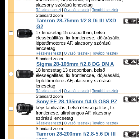
alacsony szórású lencsetag
Részletes teszt
|
Olvasói tesztek
|
További tesztek
Standard zoom
Tamron 28-75mm f/2.8 Di III VXD
G2
17 lencsetag 15 csoportban, belső
élességállítás, fix frontlencse, időjárásálló,
léptetőmotoros AF, alacsony szórású
lencsetag
Részletes teszt
|
Olvasói tesztek
|
További tesztek
Standard zoom
Sigma 28-105mm f/2.8 DG DN A
18 lencsetag 13 csoportban, belső
élességállítás, fix frontlencse, időjárásálló,
léptetőmotoros AF, alacsony szórású
lencsetag
Részletes teszt
|
Olvasói tesztek
|
További tesztek
Standard zoom
Sony FE 28-135mm f/4 G OSS PZ
képstabilizálás, belső élességállítás, fix
frontlencse, ultrahangos AF, alacsony
szórású lencsetag
Részletes teszt
|
Olvasói tesztek
|
További tesztek
Standard zoom
Tamron 28-200mm f/2.8-5.6 Di III