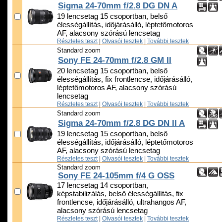
Sigma 24-70mm f/2.8 DG DN A
19 lencsetag 15 csoportban, belső
élességállítás, időjárásálló, léptetőmotoros
AF, alacsony szórású lencsetag
Részletes teszt
|
Olvasói tesztek
|
További tesztek
Standard zoom
Sony FE 24-70mm f/2.8 GM II
20 lencsetag 15 csoportban, belső
élességállítás, fix frontlencse, időjárásálló,
léptetőmotoros AF, alacsony szórású
lencsetag
Részletes teszt
|
Olvasói tesztek
|
További tesztek
Standard zoom
Sigma 24-70mm f/2.8 DG DN II A
19 lencsetag 15 csoportban, belső
élességállítás, időjárásálló, léptetőmotoros
AF, alacsony szórású lencsetag
Részletes teszt
|
Olvasói tesztek
|
További tesztek
Standard zoom
Sony FE 24-105mm f/4 G OSS
17 lencsetag 14 csoportban,
képstabilizálás, belső élességállítás, fix
frontlencse, időjárásálló, ultrahangos AF,
alacsony szórású lencsetag
Részletes teszt
|
Olvasói tesztek
|
További tesztek