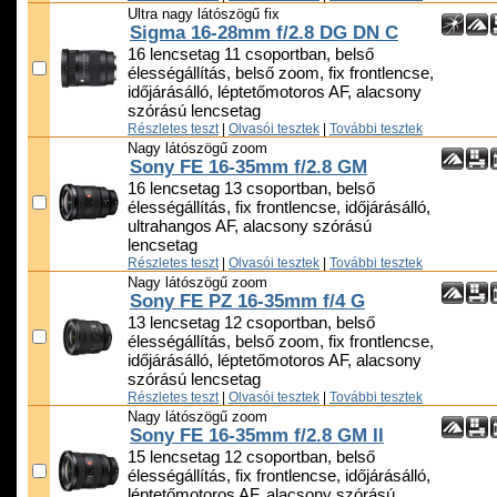
Ultra nagy látószögű fix
Sigma 16-28mm f/2.8 DG DN C
16 lencsetag 11 csoportban, belső
élességállítás, belső zoom, fix frontlencse,
időjárásálló, léptetőmotoros AF, alacsony
szórású lencsetag
Részletes teszt
|
Olvasói tesztek
|
További tesztek
Nagy látószögű zoom
Sony FE 16-35mm f/2.8 GM
16 lencsetag 13 csoportban, belső
élességállítás, fix frontlencse, időjárásálló,
ultrahangos AF, alacsony szórású
lencsetag
Részletes teszt
|
Olvasói tesztek
|
További tesztek
Nagy látószögű zoom
Sony FE PZ 16-35mm f/4 G
13 lencsetag 12 csoportban, belső
élességállítás, belső zoom, fix frontlencse,
időjárásálló, léptetőmotoros AF, alacsony
szórású lencsetag
Részletes teszt
|
Olvasói tesztek
|
További tesztek
Nagy látószögű zoom
Sony FE 16-35mm f/2.8 GM II
15 lencsetag 12 csoportban, belső
élességállítás, fix frontlencse, időjárásálló,
léptetőmotoros AF, alacsony szórású