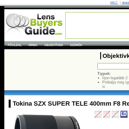
MILC
digit
FŐOLDAL
HÍREK
OBJEKTÍVEK
SZŰRŐK
Objektív
Tippek:
Írjon legalább 2
Próbálja meg íg
is
Tokina SZX SUPER TELE 400mm F8 Re