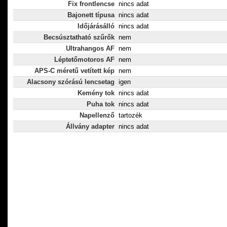
Fix frontlencse
nincs adat
Bajonett típusa
nincs adat
Időjárásálló
nincs adat
Becsúsztatható szűrők
nem
Ultrahangos AF
nem
Léptetőmotoros AF
nem
APS-C méretű vetített kép
nem
Alacsony szórású lencsetag
igen
Kemény tok
nincs adat
Puha tok
nincs adat
Napellenző
tartozék
Állvány adapter
nincs adat