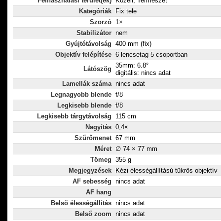
Felhasználási terület(ek)
Közeli, Természet
Kategóriák
Fix tele
Szorzó
1×
Stabilizátor
nem
Gyújtótávolság
400 mm (fix)
Objektív felépítése
6 lencsetag 5 csoportban
35mm: 6.8°
Látószög
digitális: nincs adat
Lamellák száma
nincs adat
Legnagyobb blende
f/8
Legkisebb blende
f/8
Legkisebb tárgytávolság
115 cm
Nagyítás
0,4×
Szűrőmenet
67 mm
Méret
∅ 74 × 77 mm
Tömeg
355 g
Megjegyzések
Kézi élességállítású tükrös objektív
AF sebesség
nincs adat
AF hang
Belső élességállítás
nincs adat
Belső zoom
nincs adat