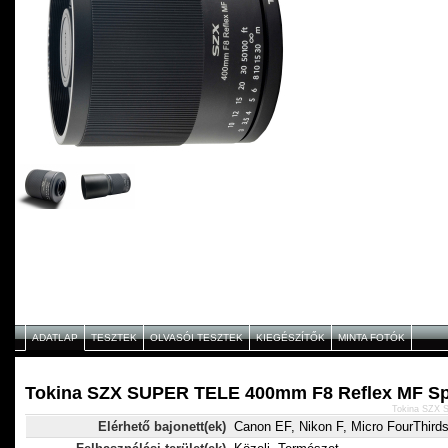
ADATLAP
TESZTEK
OLVASÓI TESZTEK
KIEGÉSZÍTŐK
MINTA FOTÓK
Tokina SZX SUPER TELE 400mm F8 Reflex MF Spe
Tokina SZX 
Elérhető bajonett(ek)
Canon EF, Nikon F, Micro FourThirds