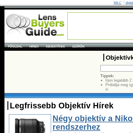
MILC
digit
FŐOLDAL
HÍREK
OBJEKTÍVEK
SZŰRŐK
Objektív
Tippek:
Írjon legalább 2
Próbálja meg íg
is
Legfrissebb Objektív Hírek
Négy objektív a Niko
rendszerhez