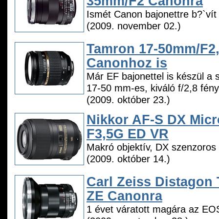
35mm/F2 Canonra
Ismét Canon bajonettre b?`vít 
(2009. november 02.)
Tamron 17-50mm/F2,8
Canonhoz is
Már EF bajonettel is készül a s
17-50 mm-es, kiváló f/2,8 fény
(2009. október 23.)
Nikkor AF-S DX Mic
F3,5G ED VR
Makró objektív, DX szenzoros
(2009. október 14.)
Carl Zeiss Distagon
ZE Canonra
1 évet váratott magára az EOS