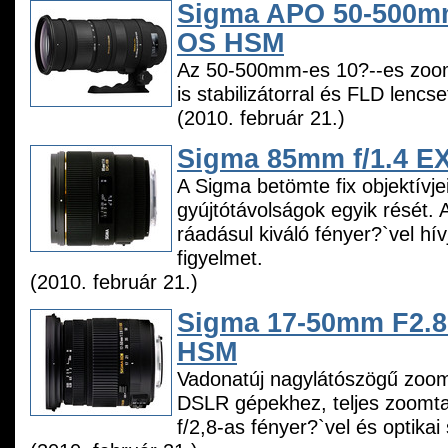
Sigma APO 50-500mm
OS HSM
Az 50-500mm-es 10?--es zoo
is stabilizátorral és FLD lencse
(2010. február 21.)
Sigma 85mm f/1.4 
A Sigma betömte fix objektívjei 
gyújtótávolságok egyik rését. 
ráadásul kiváló fényer?`vel hí
figyelmet.
(2010. február 21.)
Sigma 17-50mm F2.
HSM
Vadonatúj nagylátószögű zoo
DSLR gépekhez, teljes zoomta
f/2,8-as fényer?`vel és optikai s