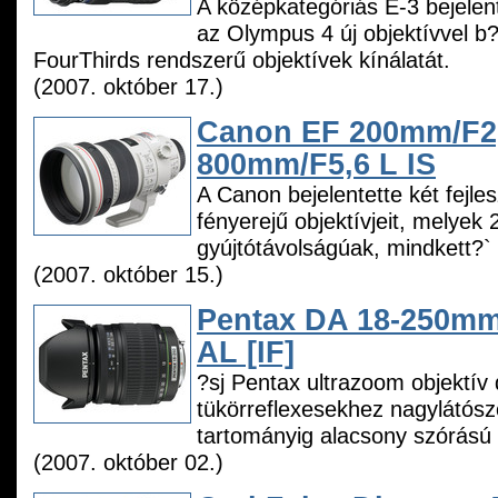
A középkategóriás E-3 bejelen
az Olympus 4 új objektívvel b?
FourThirds rendszerű objektívek kínálatát.
(2007. október 17.)
Canon EF 200mm/F2,
800mm/F5,6 L IS
A Canon bejelentette két fejles
fényerejű objektívjeit, melye
gyújtótávolságúak, mindkett?` op
(2007. október 15.)
Pentax DA 18-250mm
AL [IF]
?sj Pentax ultrazoom objektív d
tükörreflexesekhez nagylátósz
tartományig alacsony szórású 
(2007. október 02.)