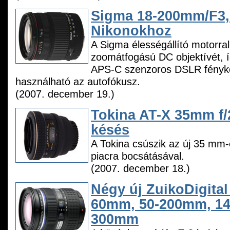
Sigma 18-200mm/F3,
Nikonokhoz
A Sigma élességállító motorral
zoomátfogású DC objektívét, í
APS-C szenzoros DSLR fényk
használható az autofókusz.
(2007. december 19.)
Tokina AT-X 35mm f/
késés
A Tokina csúszik az új 35 mm-
piacra bocsátásával.
(2007. december 18.)
Négy új ZuikoDigital 
60mm, 50-200mm, 14
300mm