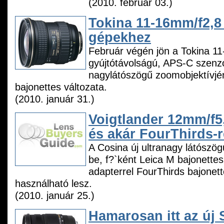
(2010. február 03.)
Tokina 11-16mm/f2,
gépekhez
Február végén jön a Tokina 1
gyújtótávolságú, APS-C szenzo
nagylátószögű zoomobjektívjé
bajonettes változata.
(2010. január 31.)
Voigtlander 12mm/f5
és akár FourThirds-r
A Cosina új ultranagy látószögű
be, f?`ként Leica M bajonette
adapterrel FourThirds bajonett
használható lesz.
(2010. január 25.)
Hamarosan itt az új 