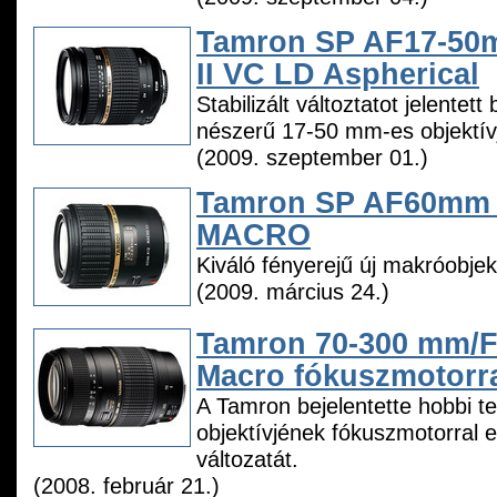
Tamron SP AF17-50m
II VC LD Aspherical
Stabilizált változtatot jelentet
nészerű 17-50 mm-es objektívj
(2009. szeptember 01.)
Tamron SP AF60mm f/
MACRO
Kiváló fényerejű új makróobjek
(2009. március 24.)
Tamron 70-300 mm/F
Macro fókuszmotorr
A Tamron bejelentette hobbi t
objektívjének fókuszmotorral el
változatát.
(2008. február 21.)