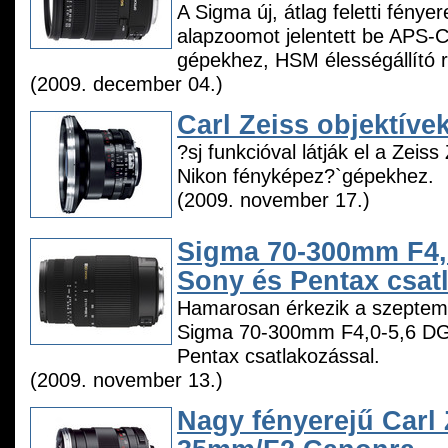
A Sigma új, átlag feletti fényere
alapzoomot jelentett be APS-
gépekhez, HSM élességállító r
(2009. december 04.)
Carl Zeiss objektíve
?sj funkcióval látják el a Zeiss
Nikon fényképez?`gépekhez.
(2009. november 17.)
Sigma 70-300mm F4,
Sony és Pentax csat
Hamarosan érkezik a szeptemb
Sigma 70-300mm F4,0-5,6 DG
Pentax csatlakozással.
(2009. november 13.)
Nagy fényerejű Carl 