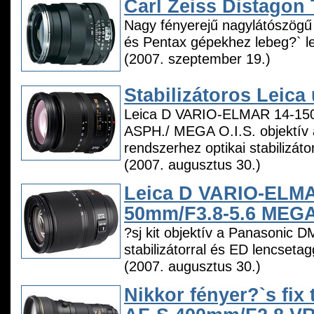
Carl Zeiss Distagon 
Nagy fényerejű nagylátószögű 
és Pentax gépekhez lebeg?` l
(2007. szeptember 19.)
Stabilizátoros Leica
Leica D VARIO-ELMAR 14-15
ASPH./ MEGA O.I.S. objektív
rendszerhez optikai stabilizátor
(2007. augusztus 30.)
Leica D VARIO-ELMA
50mm/F3.8-5.6 MEGA 
?sj kit objektív a Panasonic D
stabilizátorral és ED lencsetag
(2007. augusztus 30.)
Nikkor fényer?`s fix 