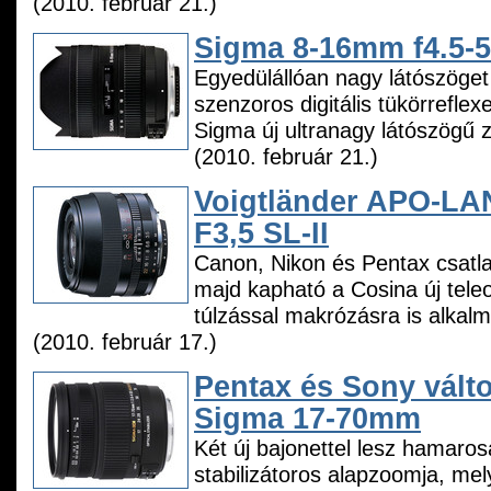
(2010. február 21.)
Sigma 8-16mm f4.5-
Egyedülállóan nagy látószöget
szenzoros digitális tükörrefle
Sigma új ultranagy látószögű 
(2010. február 21.)
Voigtländer APO-L
F3,5 SL-II
Canon, Nikon és Pentax csatl
majd kapható a Cosina új teleo
túlzással makrózásra is alkalm
(2010. február 17.)
Pentax és Sony vált
Sigma 17-70mm
Két új bajonettel lesz hamaro
stabilizátoros alapzoomja, me