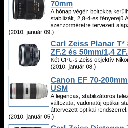
70mm
A hónap végén boltokba kerül
stabilizált, 2,8-4-es fényerejű
szenzorméretre tervezett ala
(2010. január 09.)
Carl Zeiss Planar T*
ZF.2 és 50mm/1,4 ZF
Két CPU-s Zeiss objektív Nik
(2010. január 08.)
Canon EF 70-200mm F
USM
A legendás, stabilizátoros tele
változata, vadonatúj optikai sta
áttervezett optikai rendszerrel.
(2010. január 05.)