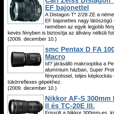
Carl Zeiss Distagon 
EF bajonettel
A Distagon T* 2/28 ZE a német
EF bajonettes nagy látószögű 
nemében az egyik legjobb fénye
kevés fényben is biztosítja az állvány nélküli 
(2009. december 10.)
smc Pentax D FA 1
Macro
Id?`járásálló makrooptika a P
alumínium házban, Super Prot
fényezéssel, teljes képkockás
tükörreflexes gépekhez.
(2009. december 10.)
Nikkor AF-S 300mm 
II és TC-20E III.
Frissült a Nikkor 300mm-es, ki