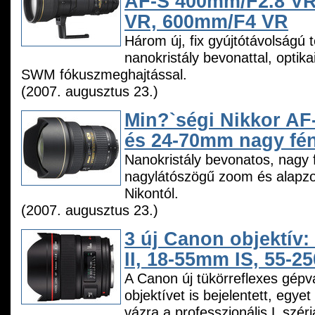
AF-S 400mm/F2.8 V
VR, 600mm/F4 VR
Három új, fix gyújtótávolságú t
nanokristály bevonattal, optikai
SWM fókuszmeghajtással.
(2007. augusztus 23.)
Min?`ségi Nikkor A
és 24-70mm nagy fén
Nanokristály bevonatos, nagy 
nagylátószögű zoom és alapzo
Nikontól.
(2007. augusztus 23.)
3 új Canon objektív
II, 18-55mm IS, 55-2
A Canon új tükörreflexes gépvá
objektívet is bejelentett, egye
vázra a professzionális L széri