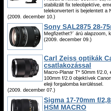
stabilizált fix teleobjektíve, eme
telekonvertert is bejelentett a 
(2009. december 10.)
Sony SAL2875 28-7
Megfizethet?` árú alapzoom, ki
(2009. december 09.)
Carl Zeiss optikák 
csatlakozással
Macro-Planar T* 50mm f/2.0, 
100mm f/2.0 objektívek Canon
eleji forgalomba kerüléssel.
(2009. december 07.)
Sigma 17-70mm f/2,
HSM MACRO