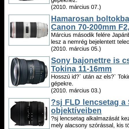
gépekhez.
(2010. március 07.)
Hamarosan boltokba
Canon 70-200mm F2,
Március második felére Japá
lesz a nemrég bejelentett teleo
(2010. március 05.)
Sony bajonettre is c
Tokina 11-16mm
Hosszú id?` után az els?` Tok
gépekre.
(2010. március 03.)
?sj FLD lencsetag a
objektíveiben
?sj lencsetag alkalmazását k
mely alacsony szórással, kis 