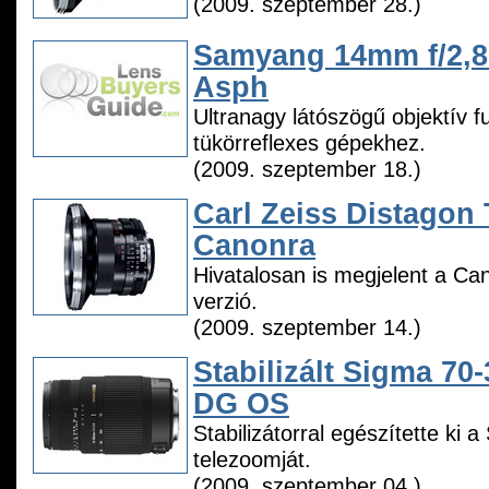
(2009. szeptember 28.)
Samyang 14mm f/2,8
Asph
Ultranagy látószögű objektív f
tükörreflexes gépekhez.
(2009. szeptember 18.)
Carl Zeiss Distagon 
Canonra
Hivatalosan is megjelent a Ca
verzió.
(2009. szeptember 14.)
Stabilizált Sigma 70
DG OS
Stabilizátorral egészítette ki 
telezoomját.
(2009. szeptember 04.)