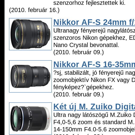
szenzorhoz fejlesztettek ki.
(2010. február 16.)
Nikkor AF-S 24mm f
Ultranagy fényerejű nagylátósz
szenzoros Nikon gépekhez, ED
Nano Crystal bevonattal.
(2010. február 09.)
Nikkor AF-S 16-35m
?sj, stabilizált, jó fényerejű n
zoomobjektív Nikon FX vagy 
fényképez?`gépekhez.
(2010. február 09.)
Két új M. Zuiko Digit
Ultra nagy látószögű M.Zuiko
F4,0-5,6 zoom és standard M. 
14-150mm F4.0-5.6 zoomobjek