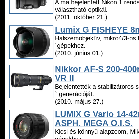
A ma bejelentett Nikon 1 rends
választható optikái.
(2011. október 21.)
Lumix G FISHEYE 8
Halszemobjektív, mikro4/3-os
`gépekhez.
(2010. június 01.)
Nikkor AF-S 200-40
VR II
Bejelentették a stabilizátoros
` generációját.
(2010. május 27.)
LUMIX G Vario 14-42
ASPH. MEGA O.I.S.
Kicsi és könnyű alapzoom, Mik