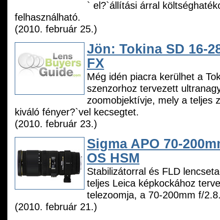
` el?`állítási árral költséghaté
felhasználható.
(2010. február 25.)
Jön: Tokina SD 16-28
FX
Még idén piacra kerülhet a Toki
szenzorhoz tervezett ultranag
zoomobjektívje, mely a telje
kiváló fényer?`vel kecsegtet.
(2010. február 23.)
Sigma APO 70-200m
OS HSM
Stabilizátorral és FLD lencset
teljes Leica képkockához terve
telezoomja, a 70-200mm f/2.8
(2010. február 21.)