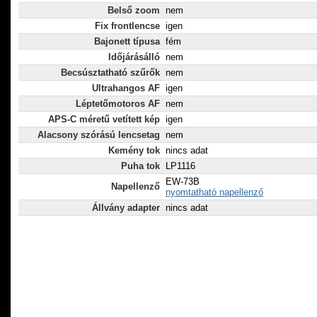
Belső zoom
nem
Fix frontlencse
igen
Bajonett típusa
fém
Időjárásálló
nem
Becsúsztatható szűrők
nem
Ultrahangos AF
igen
Léptetőmotoros AF
nem
APS-C méretű vetített kép
igen
Alacsony szórású lencsetag
nem
Kemény tok
nincs adat
Puha tok
LP1116
EW-73B
Napellenző
nyomtatható napellenző
Állvány adapter
nincs adat