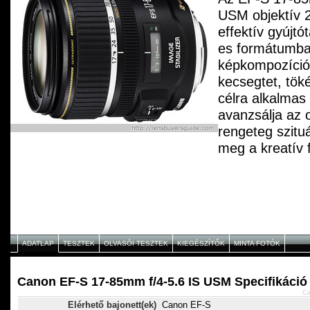
USM objektív 
effektív gyújt
es formátumba
képkompozíció
kecsegtet, tök
célra alkalmas
avanzsálja az o
rengeteg szitu
meg a kreatív f
Kis mérete és 
révén az EF-S
IS USM ideális
mozgó témák fo
kirándulások e
ADATLAP
TESZTEK
OLVASÓI TESZTEK
KIEGÉSZÍTŐK
MINTA FOTÓK
praktikus a ne
cipelése. A g
kiválóan együ
Canon EF-S 17-85mm f/4-5.6 IS USM Specifikáció
Ca
fényképez?`gé
Elérhető bajonett(ek)
Canon EF-S