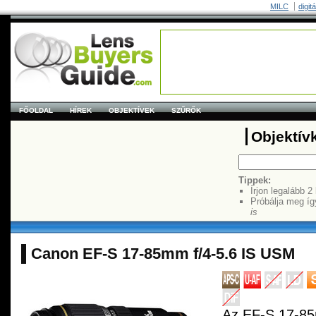
MILC
digit
FŐOLDAL
HÍREK
OBJEKTÍVEK
SZŰRŐK
Objektív
Tippek:
Írjon legalább 2
Próbálja meg íg
is
Canon EF-S 17-85mm f/4-5.6 IS USM
Az EF-S 17-85