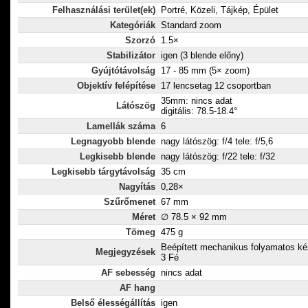
bajonettjével, 
Felhasználási terület(ek)
Portré, Közeli, Tájkép, Épület
pontos autofók
Kategóriák
Standard zoom
témakövetést b
Szorzó
1.5×
mellett bármik
Stabilizátor
igen (3 blende előny)
a folyamatos ké
Gyújtótávolság
17 - 85 mm (5× zoom)
is. A kifejezette
Objektív felépítése
17 lencsetag 12 csoportban
35mm: nincs adat
fényképezéshez
Látószög
digitális: 78.5-18.4°
speciális alakú
Lamellák száma
6
illetve azok S
Legnagyobb blende
nagy látószög: f/4 tele: f/5,6
bevonata jelen
Legkisebb blende
nagy látószög: f/22 tele: f/32
szellemkép-ké
Legkisebb tárgytávolság
35 cm
becsillanást, am
Nagyítás
0,28×
fényképez?`gé
Szűrőmenet
67 mm
`l való fényvi
Méret
∅ 78.5 × 92 mm
Tömeg
475 g
Beépített mechanikus folyamatos kézi
Megjegyzések
3 Fé
AF sebesség
nincs adat
AF hang
Belső élességállítás
igen