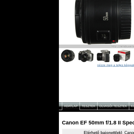
nézze meg a teljes képgal
ADATLAP
TESZTEK
OLVASÓI TESZTEK
K
Canon EF 50mm f/1.8 II Spec
Elérhető bajonett(ek)
Cano