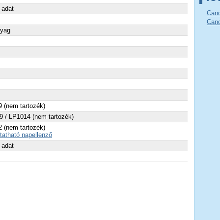
 adat
Cano
Cano
yag
 (nem tartozék)
 / LP1014 (nem tartozék)
 (nem tartozék)
atható napellenző
 adat