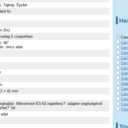
é, Tájkép, Épület
ard fix
Ha
 (fix)
csetag 5 csoportban
Cano
Carl
: 46°
lis: nincs adat
Sam
Can
Carl
Sam
Carl
m
Sig
×
Sig
Sig
m
Can
.2 × 41 mm
Can
Can
ghajtás: Mikromotor ES-62 napellenz?` adapter segítségével
Can
zhet?` fel
Yon
 adat
To