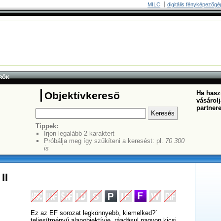
MILC
digitális fényképezõgé
RŐK
Ha haszn
Objektívkereső
vásárolj
partner
Tippek:
Írjon legalább 2 karaktert
Próbálja meg így szűkíteni a keresést: pl.
70 300
is
II
Ez az EF sorozat legkönnyebb, kiemelked?`
teljesítményű alapobjektívje, ráadásul nagyon kicsi,