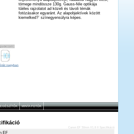
tömege mindössze 130g. Gauss-féle optikája
tűéles rajzolatot ad közeli és távoli témák
fotózásakor egyaránt. Az alapobjektívek között
kiemelked?` színegyensúlyra képes.
ériát nagyban
IEGÉSZÍTŐK
MINTA FOTÓK
ifikáció
Canon EF 50mm f/1.8 II Specifikáció
n EF