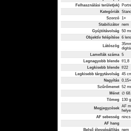
Felhasználási terület(ek)
Portr
Kategóriák
Stand
Szorzó
1×
Stabilizátor
nem
Gyújtótávolság
50 mm
Objektív felépítése
6 len
35mm
Látószög
digitá
Lamellák száma
5
Legnagyobb blende
f/1,8
Legkisebb blende
f/22
Legkisebb tárgytávolság
45 c
Nagyítás
0,15
Szűrőmenet
52 m
Méret
∅ 68
Tömeg
130 g
AF me
Megjegyzések
helye
AF sebesség
nincs
AF hang
Belső élességállítás
nem