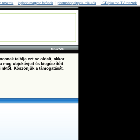
p tesztek
legjobb magyar fotósok
photoshop tippek-trükkök
LCD/plazma TV tesztek
MAGYAR
osnak találja ezt az oldalt, akkor
a meg objektívjeit és kiegészítőit
einktől. Köszönjük a támogatását.