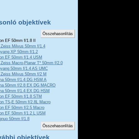
sonló objektívek
n EF 50mm f/1.8 II
 Zeiss Milvus 50mm f/1.4
yang XP 50mm f/1.2
on EF 50mm f/1.4 USM
 Zeiss Macro-Planar T* 50mm f/2.0
yang 50mm f/1.4 AS UMC
 Zeiss Milvus 50mm f/2 M
ma 50mm f/1.4 DG HSM A
ma 50mm f/2.8 EX DG MACRO
ma 50mm f/1.4 EX DG HSM
on EF 50mm f/1.8 STM
on TS-E 50mm f/2.8L Macro
on EF 50mm f/2.5 Macro
on EF 50mm f/1.2 L USM
gnuo 50mm f/1.8
vábbi objektívek