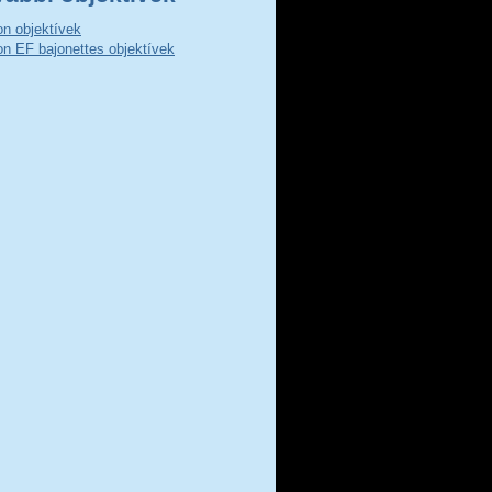
n objektívek
n EF bajonettes objektívek