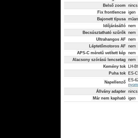
Belső zoom
nincs
Fix frontlencse
igen
Bajonett típusa
műan
Időjárásálló
nem
Becsúsztatható szűrők
nem
Ultrahangos AF
nem
Léptetőmotoros AF
nem
APS-C méretű vetített kép
nem
Alacsony szórású lencsetag
nem
Kemény tok
LH-B9
Puha tok
ES-C9
ES-62
Napellenző
nyomt
Állvány adapter
nincs
Már nem kapható
igen