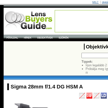
MILC
digit
FŐOLDAL
HÍREK
OBJEKTÍVEK
SZŰRŐK
Objektív
Tippek:
Írjon legalább 2
Próbálja meg íg
is
Sigma 28mm f/1.4 DG HSM A