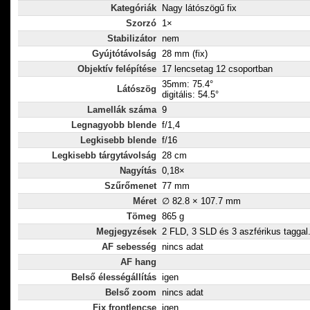
Kategóriák
Nagy látószögű fix
Szorzó
1×
Stabilizátor
nem
Gyújtótávolság
28 mm (fix)
Objektív felépítése
17 lencsetag 12 csoportban
35mm: 75.4°
Látószög
digitális: 54.5°
Lamellák száma
9
Legnagyobb blende
f/1,4
Legkisebb blende
f/16
Legkisebb tárgytávolság
28 cm
Nagyítás
0,18×
Szűrőmenet
77 mm
Méret
∅ 82.8 × 107.7 mm
Tömeg
865 g
Megjegyzések
2 FLD, 3 SLD és 3 aszférikus taggal
AF sebesség
nincs adat
AF hang
Belső élességállítás
igen
Belső zoom
nincs adat
Fix frontlencse
igen