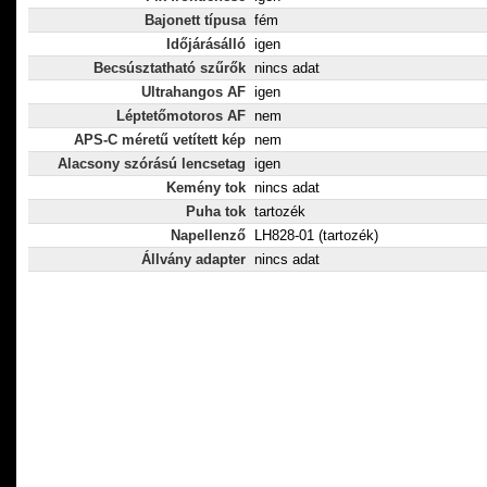
Bajonett típusa
fém
Időjárásálló
igen
Becsúsztatható szűrők
nincs adat
Ultrahangos AF
igen
Léptetőmotoros AF
nem
APS-C méretű vetített kép
nem
Alacsony szórású lencsetag
igen
Kemény tok
nincs adat
Puha tok
tartozék
Napellenző
LH828-01 (tartozék)
Állvány adapter
nincs adat