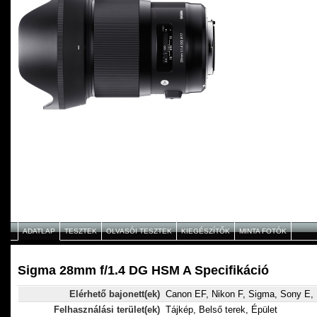
ADATLAP
TESZTEK
OLVASÓI TESZTEK
KIEGÉSZÍTŐK
MINTA FOTÓK
Sigma 28mm f/1.4 DG HSM A Specifikáció
Elérhető bajonett(ek)
Canon EF, Nikon F, Sigma, Sony E, 
Felhasználási terület(ek)
Tájkép, Belső terek, Épület