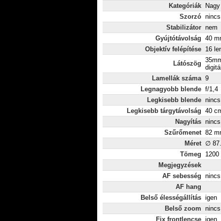
Kategóriák
Nagy 
Szorzó
nincs
Stabilizátor
nem
Gyújtótávolság
40 mm
Objektív felépítése
16 le
35mm
Látószög
digitá
Lamellák száma
9
Legnagyobb blende
f/1,4
Legkisebb blende
nincs
Legkisebb tárgytávolság
40 c
Nagyítás
nincs
Szűrőmenet
82 m
Méret
∅ 87
Tömeg
1200
Megjegyzések
AF sebesség
nincs
AF hang
Belső élességállítás
igen
Belső zoom
nincs
Fix frontlencse
igen