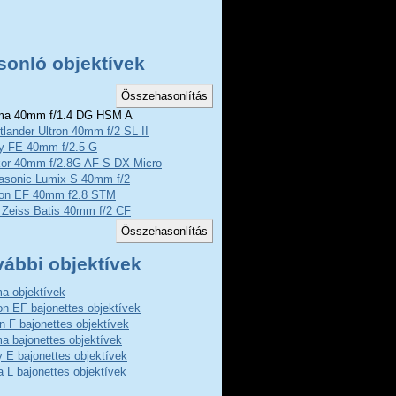
sonló objektívek
a 40mm f/1.4 DG HSM A
tlander Ultron 40mm f/2 SL II
y FE 40mm f/2.5 G
kor 40mm f/2.8G AF-S DX Micro
asonic Lumix S 40mm f/2
on EF 40mm f2.8 STM
 Zeiss Batis 40mm f/2 CF
vábbi objektívek
a objektívek
n EF bajonettes objektívek
n F bajonettes objektívek
a bajonettes objektívek
 E bajonettes objektívek
a L bajonettes objektívek