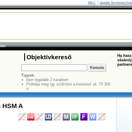
MILC
digitális fényképezõgé
RŐK
Ha haszn
Objektívkereső
vásárolj
partner
Tippek:
Írjon legalább 2 karaktert
Próbálja meg így szűkíteni a keresést: pl.
70 300
is
G HSM A