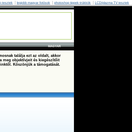
p tesztek
legjobb magyar fotósok
photoshop tippek-trükkök
LCD/plazma TV tesztek
MAGYAR
osnak találja ezt az oldalt, akkor
a meg objektívjeit és kiegészítőit
einktől. Köszönjük a támogatását.