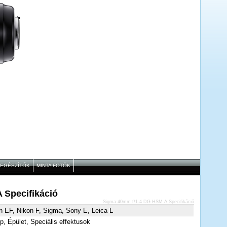
IEGÉSZÍTŐK
MINTA FOTÓK
 Specifikáció
Sigma 40mm f/1.4 DG HSM A Specifikáció
 EF, Nikon F, Sigma, Sony E, Leica L
p, Épület, Speciális effektusok