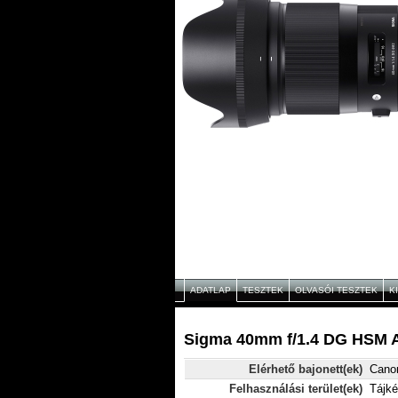
ADATLAP
TESZTEK
OLVASÓI TESZTEK
K
Sigma 40mm f/1.4 DG HSM A
Elérhető bajonett(ek)
Canon
Felhasználási terület(ek)
Tájké