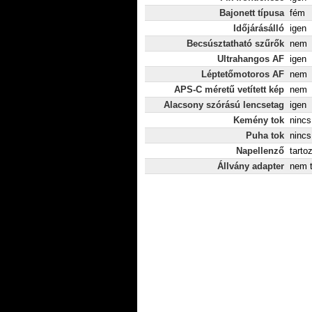
Bajonett típusa
fém
Időjárásálló
igen
Becsúsztatható szűrők
nem
Ultrahangos AF
igen
Léptetőmotoros AF
nem
APS-C méretű vetített kép
nem
Alacsony szórású lencsetag
igen
Kemény tok
nincs
Puha tok
nincs
Napellenző
tarto
Állvány adapter
nem t