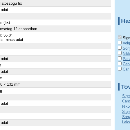
látószögű fix
 adat
Ha
 (fix)
ncsetag 12 csoportban
: 56.8°
Sigm
lis: nincs adat
Voig
Son
Nik
 adat
Pan
Can
m
Carl
 adat
m
.8 × 131 mm
To
 g
Sigm
Cano
 adat
Niko
Sigm
Sony
Leic
 adat