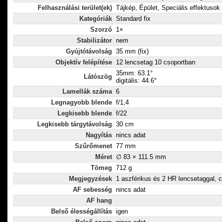
Felhasználási terület(ek)
Tájkép, Épület, Speciális effektusok
Kategóriák
Standard fix
Szorzó
1×
Stabilizátor
nem
Gyújtótávolság
35 mm (fix)
Objektív felépítése
12 lencsetag 10 csoportban
35mm: 63.1°
Látószög
digitális: 44.6°
Lamellák száma
6
Legnagyobb blende
f/1,4
Legkisebb blende
f/22
Legkisebb tárgytávolság
30 cm
Nagyítás
nincs adat
Szűrőmenet
77 mm
Méret
∅ 83 × 111.5 mm
Tömeg
712 g
Megjegyzések
1 aszférikus és 2 HR lencsetaggal, c
AF sebesség
nincs adat
AF hang
Belső élességállítás
igen