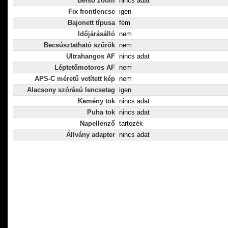
Belső zoom
nincs adat
Fix frontlencse
igen
Bajonett típusa
fém
Időjárásálló
nem
Becsúsztatható szűrők
nem
Ultrahangos AF
nincs adat
Léptetőmotoros AF
nem
APS-C méretű vetített kép
nem
Alacsony szórású lencsetag
igen
Kemény tok
nincs adat
Puha tok
nincs adat
Napellenző
tartozék
Állvány adapter
nincs adat