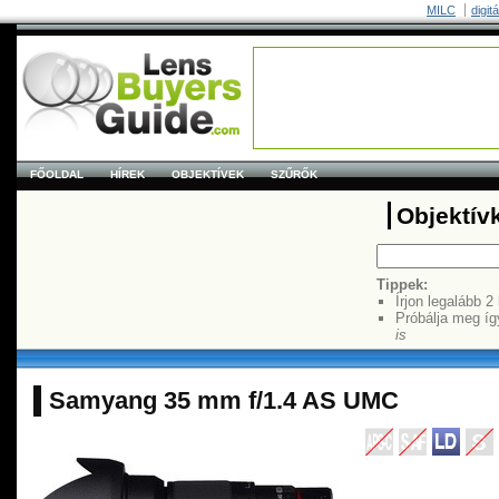
MILC
digit
FŐOLDAL
HÍREK
OBJEKTÍVEK
SZŰRŐK
Objektív
Tippek:
Írjon legalább 2
Próbálja meg íg
is
Samyang 35 mm f/1.4 AS UMC