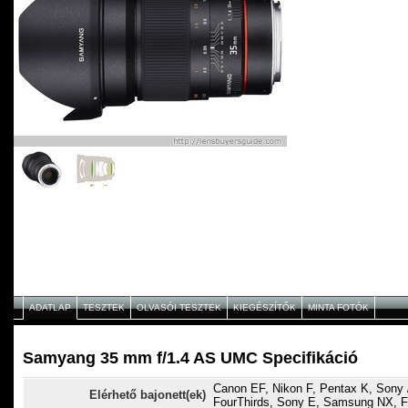
ADATLAP
TESZTEK
OLVASÓI TESZTEK
KIEGÉSZÍTŐK
MINTA FOTÓK
Samyang 35 mm f/1.4 AS UMC Specifikáció
Canon EF, Nikon F, Pentax K, Sony /
Elérhető bajonett(ek)
FourThirds, Sony E, Samsung NX, F