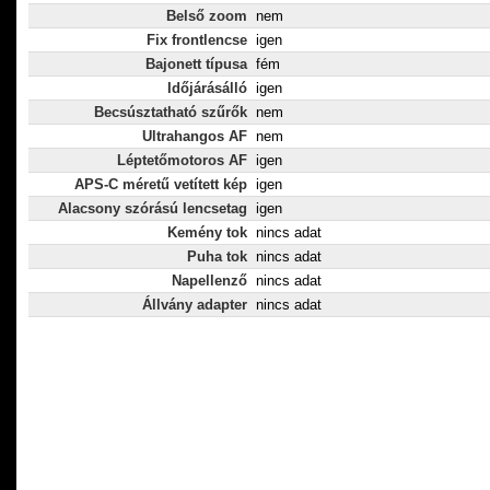
Belső zoom
nem
Fix frontlencse
igen
Bajonett típusa
fém
Időjárásálló
igen
Becsúsztatható szűrők
nem
Ultrahangos AF
nem
Léptetőmotoros AF
igen
APS-C méretű vetített kép
igen
Alacsony szórású lencsetag
igen
Kemény tok
nincs adat
Puha tok
nincs adat
Napellenző
nincs adat
Állvány adapter
nincs adat