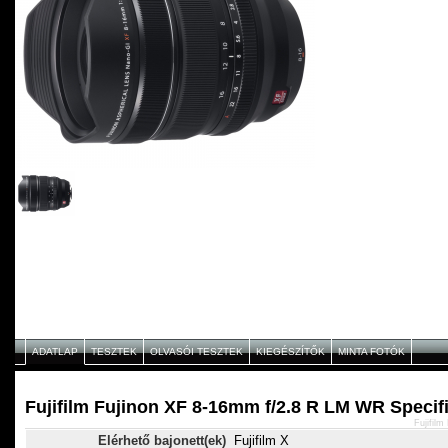
ADATLAP
TESZTEK
OLVASÓI TESZTEK
KIEGÉSZÍTŐK
MINTA FOTÓK
Fujifilm Fujinon XF 8-16mm f/2.8 R LM WR Specif
Fujifil
Elérhető bajonett(ek)
Fujifilm X