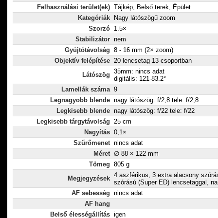
Felhasználási terület(ek)
Tájkép, Belső terek, Épület
Kategóriák
Nagy látószögű zoom
Szorzó
1.5×
Stabilizátor
nem
Gyújtótávolság
8 - 16 mm (2× zoom)
Objektív felépítése
20 lencsetag 13 csoportban
35mm: nincs adat
Látószög
digitális: 121-83.2°
Lamellák száma
9
Legnagyobb blende
nagy látószög: f/2,8 tele: f/2,8
Legkisebb blende
nagy látószög: f/22 tele: f/22
Legkisebb tárgytávolság
25 cm
Nagyítás
0,1×
Szűrőmenet
nincs adat
Méret
∅ 88 × 122 mm
Tömeg
805 g
4 aszférikus, 3 extra alacsony szór
Megjegyzések
szórású (Super ED) lencsetaggal, na
AF sebesség
nincs adat
AF hang
Belső élességállítás
igen