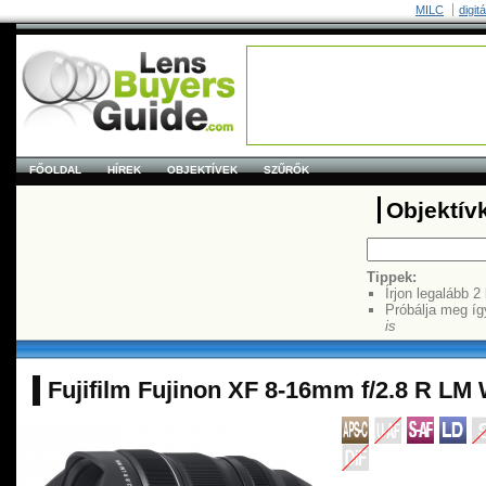
MILC
digit
FŐOLDAL
HÍREK
OBJEKTÍVEK
SZŰRŐK
Objektív
Tippek:
Írjon legalább 2
Próbálja meg íg
is
Fujifilm Fujinon XF 8-16mm f/2.8 R LM