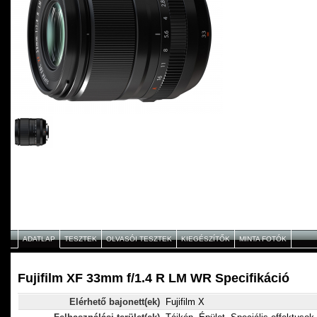
ADATLAP
TESZTEK
OLVASÓI TESZTEK
KIEGÉSZÍTŐK
MINTA FOTÓK
Fujifilm XF 33mm f/1.4 R LM WR Specifikáció
Elérhető bajonett(ek)
Fujifilm X