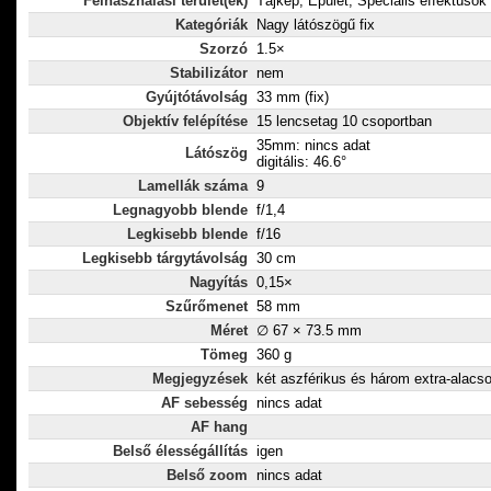
Felhasználási terület(ek)
Tájkép, Épület, Speciális effektusok
Kategóriák
Nagy látószögű fix
Szorzó
1.5×
Stabilizátor
nem
Gyújtótávolság
33 mm (fix)
Objektív felépítése
15 lencsetag 10 csoportban
35mm: nincs adat
Látószög
digitális: 46.6°
Lamellák száma
9
Legnagyobb blende
f/1,4
Legkisebb blende
f/16
Legkisebb tárgytávolság
30 cm
Nagyítás
0,15×
Szűrőmenet
58 mm
Méret
∅ 67 × 73.5 mm
Tömeg
360 g
Megjegyzések
két aszférikus és három extra-alacs
AF sebesség
nincs adat
AF hang
Belső élességállítás
igen
Belső zoom
nincs adat