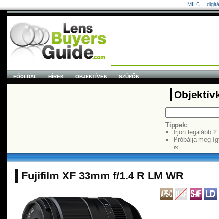
MILC
digit
FŐOLDAL
HÍREK
OBJEKTÍVEK
SZŰRŐK
Objektív
Tippek:
Írjon legalább 2
Próbálja meg íg
is
Fujifilm XF 33mm f/1.4 R LM WR