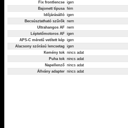
Fix frontlencse
igen
Bajonett típusa
fém
Időjárásálló
igen
Becsúsztatható szűrők
nem
Ultrahangos AF
nem
Léptetőmotoros AF
igen
APS-C méretű vetített kép
igen
Alacsony szórású lencsetag
igen
Kemény tok
nincs adat
Puha tok
nincs adat
Napellenző
nincs adat
Állvány adapter
nincs adat