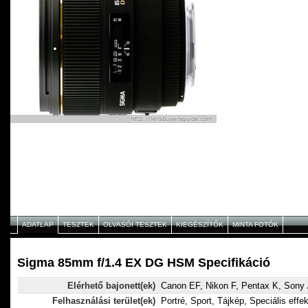
ADATLAP
TESZTEK
OLVASÓI TESZTEK
KIEGÉSZÍTŐK
MINTA FOTÓK
Sigma 85mm f/1.4 EX DG HSM Specifikáció
Elérhető bajonett(ek)
Canon EF, Nikon F, Pentax K, Sony 
Felhasználási terület(ek)
Portré, Sport, Tájkép, Speciális effe