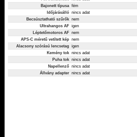
Bajonett típusa
fém
Időjárásálló
nincs adat
Becsúsztatható szűrők
nem
Ultrahangos AF
igen
Léptetőmotoros AF
nem
APS-C méretű vetített kép
nem
Alacsony szórású lencsetag
igen
Kemény tok
nincs adat
Puha tok
nincs adat
Napellenző
nincs adat
Állvány adapter
nincs adat