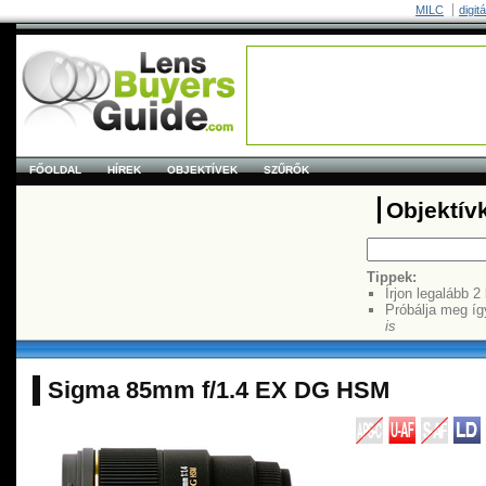
MILC
digit
FŐOLDAL
HÍREK
OBJEKTÍVEK
SZŰRŐK
Objektív
Tippek:
Írjon legalább 2
Próbálja meg íg
is
Sigma 85mm f/1.4 EX DG HSM