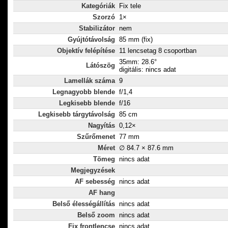
Kategóriák
Fix tele
Szorzó
1×
Stabilizátor
nem
Gyújtótávolság
85 mm (fix)
Objektív felépítése
11 lencsetag 8 csoportban
35mm: 28.6°
Látószög
digitális: nincs adat
Lamellák száma
9
Legnagyobb blende
f/1,4
Legkisebb blende
f/16
Legkisebb tárgytávolság
85 cm
Nagyítás
0,12×
Szűrőmenet
77 mm
Méret
∅ 84.7 × 87.6 mm
Tömeg
nincs adat
Megjegyzések
AF sebesség
nincs adat
AF hang
Belső élességállítás
nincs adat
Belső zoom
nincs adat
Fix frontlencse
nincs adat