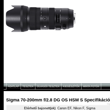
ADATLAP
TESZTEK
OLVASÓI TESZTEK
KIEGÉSZÍTŐK
MINTA FOTÓK
Sigma 70-200mm f/2.8 DG OS HSM S Specifikáció
Si
Elérhető bajonett(ek)
Canon EF, Nikon F, Sigma