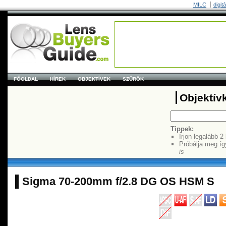
MILC
digit
FŐOLDAL
HÍREK
OBJEKTÍVEK
SZŰRŐK
Objektív
Tippek:
Írjon legalább 2
Próbálja meg íg
is
Sigma 70-200mm f/2.8 DG OS HSM S