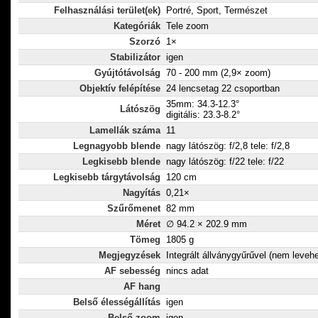
Felhasználási terület(ek)
Portré, Sport, Természet
Kategóriák
Tele zoom
Szorzó
1×
Stabilizátor
igen
Gyújtótávolság
70 - 200 mm (2,9× zoom)
Objektív felépítése
24 lencsetag 22 csoportban
35mm: 34.3-12.3°
Látószög
digitális: 23.3-8.2°
Lamellák száma
11
Legnagyobb blende
nagy látószög: f/2,8 tele: f/2,8
Legkisebb blende
nagy látószög: f/22 tele: f/22
Legkisebb tárgytávolság
120 cm
Nagyítás
0,21×
Szűrőmenet
82 mm
Méret
∅ 94.2 × 202.9 mm
Tömeg
1805 g
Megjegyzések
Integrált állványgyűrűvel (nem levehe
AF sebesség
nincs adat
AF hang
Belső élességállítás
igen
Belső zoom
igen