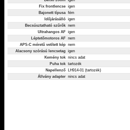
Fix frontlencse
igen
Bajonett típusa
fém
Időjárásálló
igen
Becsúsztatható szűrők
nem
Ultrahangos AF
igen
Léptetőmotoros AF
nem
APS-C méretű vetített kép
nem
Alacsony szórású lencsetag
igen
Kemény tok
nincs adat
Puha tok
tartozék
Napellenző
LH914-01 (tartozék)
Állvány adapter
nincs adat