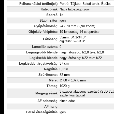
Felhasználási terület(ek)
Portré, Tájkép, Belső terek, Épület
Kategóriák
Nagy látószögű zoom
Szorzó
1×
Stabilizátor
igen
Gyújtótávolság
24 - 70 mm (2,9× zoom)
Objektív felépítése
19 lencsetag 14 csoportban
35mm: 84.1-34.3°
Látószög
digitális: 62-23.3°
Lamellák száma
9
Legnagyobb blende
nagy látószög: f/2,8 tele: f/2,8
Legkisebb blende
nagy látószög: f/22 tele: f/22
Legkisebb tárgytávolság
37 cm
Nagyítás
0,21×
Szűrőmenet
82 mm
Méret
∅ 88 × 107.6 mm
Tömeg
1020 g
3 szuper alacsony szórású (SLD ?EU
Megjegyzések
aszférikus taggal
AF sebesség
nincs adat
AF hang
Belső élességállítás
igen