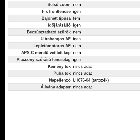
Belső zoom
nem
Fix frontlencse
igen
Bajonett típusa
fém
Időjárásálló
igen
Becsúsztatható szűrők
nem
Ultrahangos AF
igen
Léptetőmotoros AF
nem
APS-C méretű vetített kép
nem
Alacsony szórású lencsetag
igen
Kemény tok
nincs adat
Puha tok
nincs adat
Napellenző
LH876­-04 (tartozék)
Állvány adapter
nincs adat