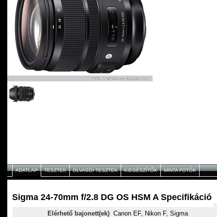
ADATLAP
TESZTEK
OLVASÓI TESZTEK
KIEGÉSZÍTŐK
MINTA FOTÓK
Sigma 24-70mm f/2.8 DG OS HSM A Specifikáció
S
Elérhető bajonett(ek)
Canon EF, Nikon F, Sigma