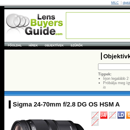
MILC
digit
FŐOLDAL
HÍREK
OBJEKTÍVEK
SZŰRŐK
Objektív
Tippek:
Írjon legalább 2
Próbálja meg íg
is
Sigma 24-70mm f/2.8 DG OS HSM A