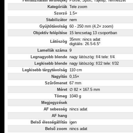
Felhasználási terület(ek)
Portré, Sport, Tájkép, Természet
Kategóriák
Tele zoom
Szorzó
1.5×
Stabilizátor
nem
Gyújtótávolság
60 - 250 mm (4,2× zoom)
Objektív felépítése
15 lencsetag 13 csoportban
35mm: nincs adat
Látószög
digitális: 26.5-6.5°
Lamellák száma
9
Legnagyobb blende
nagy látószög: f/4 tele: f/4
Legkisebb blende
nagy látószög: f/22 tele: f/32
Legkisebb tárgytávolság
110 cm
Nagyítás
0,15×
Szűrőmenet
67 mm
Méret
∅ 82 × 167.5 mm
Tömeg
1040 g
Megjegyzések
AF sebesség
nincs adat
AF hang
Belső élességállítás
igen
Belső zoom
nincs adat