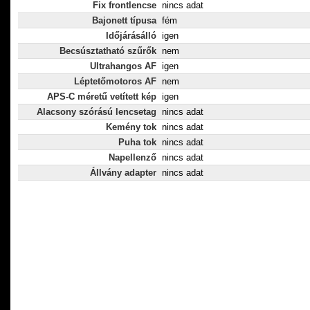
Fix frontlencse
nincs adat
Bajonett típusa
fém
Időjárásálló
igen
Becsúsztatható szűrők
nem
Ultrahangos AF
igen
Léptetőmotoros AF
nem
APS-C méretű vetített kép
igen
Alacsony szórású lencsetag
nincs adat
Kemény tok
nincs adat
Puha tok
nincs adat
Napellenző
nincs adat
Állvány adapter
nincs adat