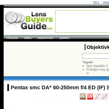
MILC
digit
FŐOLDAL
HÍREK
OBJEKTÍVEK
SZŰRŐK
Objektív
Tippek:
Írjon legalább 2
Próbálja meg íg
is
Pentax smc DA* 60-250mm f/4 ED (IF)