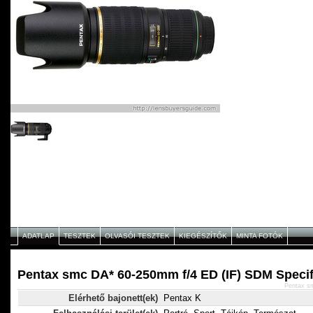
ADATLAP
TESZTEK
OLVASÓI TESZTEK
KIEGÉSZÍTŐK
MINTA FOTÓK
Pentax smc DA* 60-250mm f/4 ED (IF) SDM Specif
Pentax s
Elérhető bajonett(ek)
Pentax K