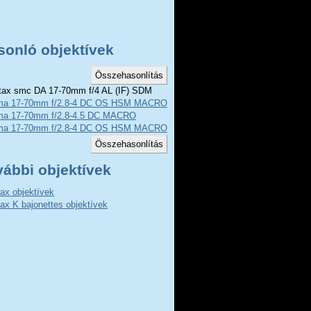
sonló objektívek
ax smc DA 17-70mm f/4 AL (IF) SDM
ma 17-70mm f/2.8-4 DC OS HSM MACRO C
ma 17-70mm f/2.8-4.5 DC MACRO
ma 17-70mm f/2.8-4 DC OS HSM MACRO
vábbi objektívek
ax objektívek
ax K bajonettes objektívek