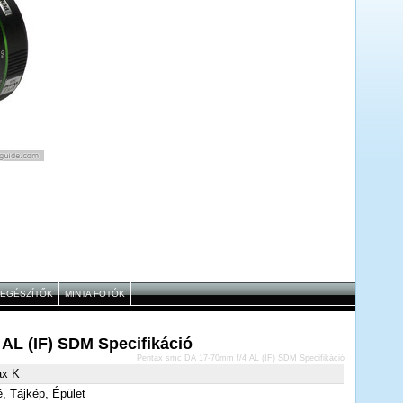
IEGÉSZÍTŐK
MINTA FOTÓK
AL (IF) SDM Specifikáció
Pentax smc DA 17-70mm f/4 AL (IF) SDM Specifikáció
ax K
é, Tájkép, Épület