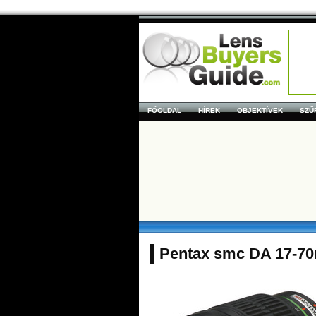
FŐOLDAL
HÍREK
OBJEKTÍVEK
SZŰ
Pentax smc DA 17-70