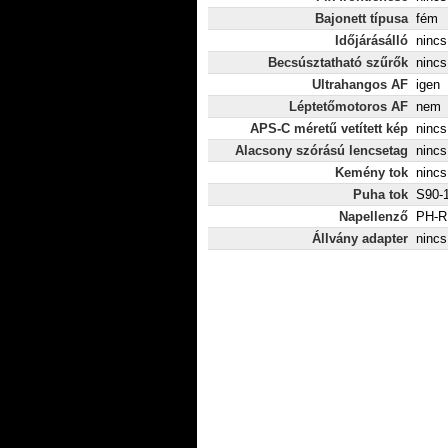
Bajonett típusa
fém
Időjárásálló
nincs
Becsúsztatható szűrők
nincs
Ultrahangos AF
igen
Léptetőmotoros AF
nem
APS-C méretű vetített kép
nincs
Alacsony szórású lencsetag
nincs
Kemény tok
nincs
Puha tok
S90-1
Napellenző
PH-R
Állvány adapter
nincs