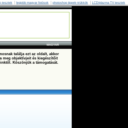
p tesztek
legjobb magyar fotósok
photoshop tippek-trükkök
LCD/plazma TV tesztek
MAGYAR
osnak találja ezt az oldalt, akkor
a meg objektívjeit és kiegészítőit
einktől. Köszönjük a támogatását.