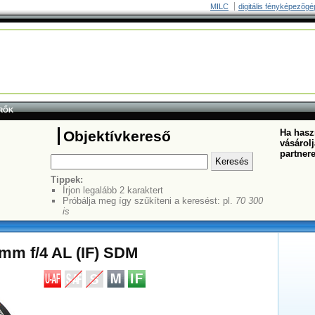
MILC
digitális fényképezõgé
RŐK
Ha haszn
Objektívkereső
vásárolj
partner
Tippek:
Írjon legalább 2 karaktert
Próbálja meg így szűkíteni a keresést: pl.
70 300
is
mm f/4 AL (IF) SDM