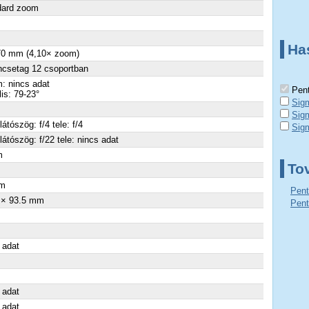
dard zoom
Ha
70 mm (4,10× zoom)
ncsetag 12 csoportban
: nincs adat
Pent
lis: 79-23°
Sig
Sig
látószög: f/4 tele: f/4
Sig
látószög: f/22 tele: nincs adat
m
To
×
m
Pent
 × 93.5 mm
Pent
 adat
 adat
 adat