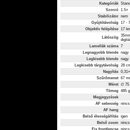
Kategóriák
Stan
Szorzó
1.5×
Stabilizátor
nem
Gyújtótávolság
17 - 
Objektív felépítése
17 le
35mm
Látószög
digitá
Lamellák száma
7
Legnagyobb blende
nagy 
Legkisebb blende
nagy 
Legkisebb tárgytávolság
28 c
Nagyítás
0,31
Szűrőmenet
67 m
Méret
∅ 75
Tömeg
485 g
Megjegyzések
AF sebesség
nincs
AF hang
Belső élességállítás
igen
Belső zoom
nincs
Fix frontlencse
nincs