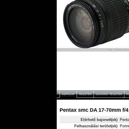
ADATLAP
TESZTEK
OLVASÓI TESZTEK
K
Pentax smc DA 17-70mm f/4 
Elérhető bajonett(ek)
Pent
Felhasználási terület(ek)
Portr