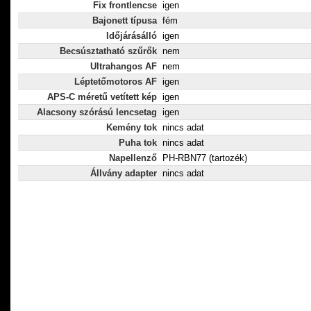
Fix frontlencse
igen
Bajonett típusa
fém
Időjárásálló
igen
Becsúsztatható szűrők
nem
Ultrahangos AF
nem
Léptetőmotoros AF
igen
APS-C méretű vetített kép
igen
Alacsony szórású lencsetag
igen
Kemény tok
nincs adat
Puha tok
nincs adat
Napellenző
PH-RBN77 (tartozék)
Állvány adapter
nincs adat