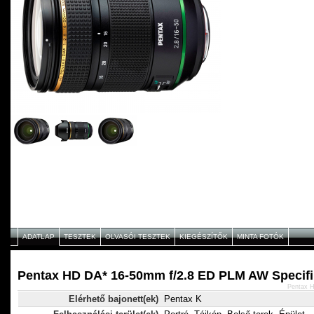
ADATLAP
TESZTEK
OLVASÓI TESZTEK
KIEGÉSZÍTŐK
MINTA FOTÓK
Pentax HD DA* 16-50mm f/2.8 ED PLM AW Specifi
Pentax 
Elérhető bajonett(ek)
Pentax K