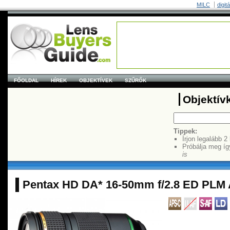
MILC
digit
FŐOLDAL
HÍREK
OBJEKTÍVEK
SZŰRŐK
Objektív
Tippek:
Írjon legalább 2
Próbálja meg íg
is
Pentax HD DA* 16-50mm f/2.8 ED PLM