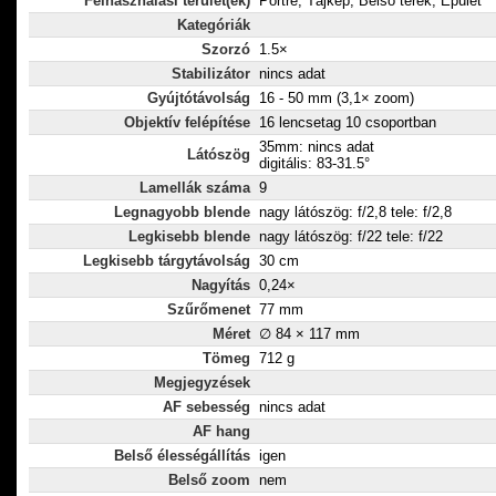
Felhasználási terület(ek)
Portré, Tájkép, Belső terek, Épület
Kategóriák
Szorzó
1.5×
Stabilizátor
nincs adat
Gyújtótávolság
16 - 50 mm (3,1× zoom)
Objektív felépítése
16 lencsetag 10 csoportban
35mm: nincs adat
Látószög
digitális: 83-31.5°
Lamellák száma
9
Legnagyobb blende
nagy látószög: f/2,8 tele: f/2,8
Legkisebb blende
nagy látószög: f/22 tele: f/22
Legkisebb tárgytávolság
30 cm
Nagyítás
0,24×
Szűrőmenet
77 mm
Méret
∅ 84 × 117 mm
Tömeg
712 g
Megjegyzések
AF sebesség
nincs adat
AF hang
Belső élességállítás
igen
Belső zoom
nem