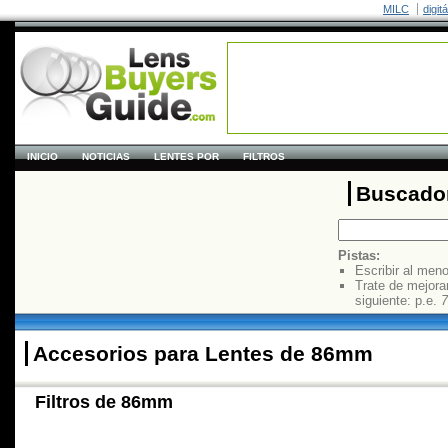
MILC
digit
INICIO
NOTICIAS
LENTES POR
FILTROS
Buscador
Pistas:
Escribir al men
Trate de mejora
siguiente: p.e.
7
Accesorios para Lentes de 86mm
Filtros de 86mm