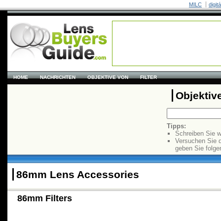
MILC
digit
HOME
NACHRICHTEN
OBJEKTIVE VON
FILTER
Objektiv
Tipps:
Schreiben Sie w
Versuchen Sie 
geben Sie folge
86mm Lens Accessories
86mm Filters